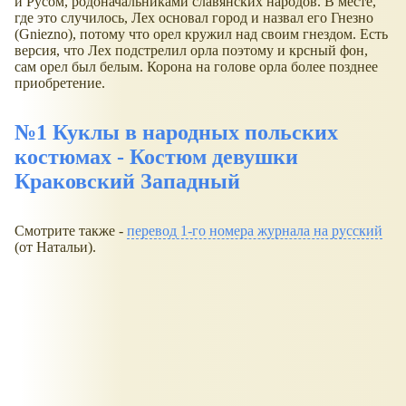
и Русом, родоначальниками славянских народов. В месте,
где это случилось, Лех основал город и назвал его Гнезно
(Gniezno), потому что орел кружил над своим гнездом. Есть
версия, что Лех подстрелил орла поэтому и крсный фон,
сам орел был белым. Корона на голове орла более позднее
приобретение.
№1 Куклы в народных польских
костюмах - Костюм девушки
Краковский Западный
Смотрите также -
перевод 1-го номера журнала на русский
(от Натальи).