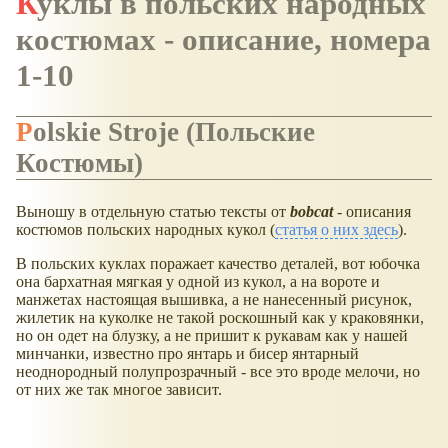
Куклы в польских народных
костюмах - описание, номера
1-10
Polskie Stroje (Польские
Костюмы)
Выношу в отдельную статью тексты от
bobcat
- описания
костюмов польских народных кукол (
статья о них здесь
).
В польских куклах поражает качество деталей, вот юбочка
она бархатная мягкая у одной из кукол, а на вороте и
манжетах настоящая вышивка, а не нанесенный рисунок,
жилетик на куколке не такой роскошный как у краковянки,
но он одет на блузку, а не пришит к рукавам как у нашей
минчанки, известно про янтарь и бисер янтарный
неоднородный полупрозрачный - все это вроде мелочи, но
от них же так многое зависит.