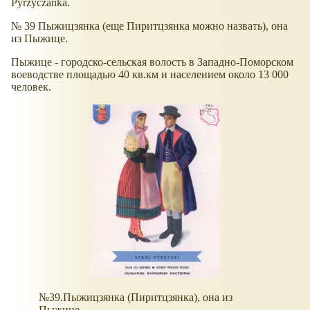
Pyrzyczanka.
№ 39 Пыжицзянка (еще Пиритцзянка можно назвать), она
из Пыжице.
Пыжице - городско-сельская волость в Западно-Поморском
воеводстве площадью 40 кв.км и населением около 13 000
человек.
№39.Пыжицзянка (Пиритцзянка), она из
Пыжице.