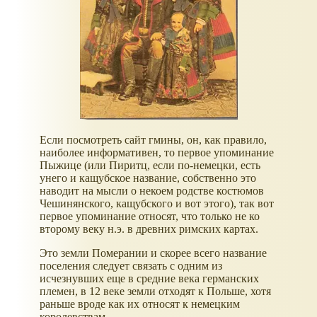
Если посмотреть сайт гмины, он, как правило,
наиболее информативен, то первое упоминание
Пыжице (или Пиритц, если по-немецки, есть
унего и кащубское название, собственно это
наводит на мысли о некоем родстве костюмов
Чешинянского, кащубского и вот этого), так вот
первое упоминание относят, что только не ко
второму веку н.э. в древних римских картах.
Это земли Померании и скорее всего название
поселения следует связать с одним из
исчезнувших еще в средние века германских
племен, в 12 веке земли отходят к Польше, хотя
раньше вроде как их относят к немецким
королевствам.