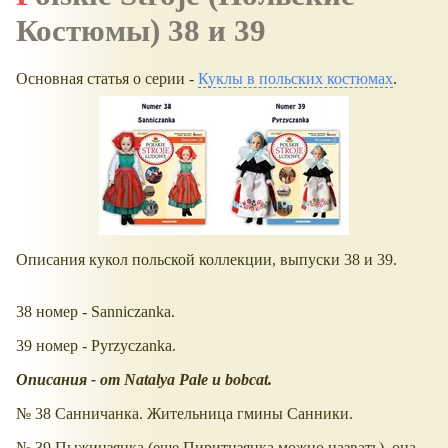
Костюмы) 38 и 39
Основная статья о серии -
Куклы в польских костюмах
.
Описания кукол польской коллекции, выпуски 38 и 39.
38 номер - Sanniczanka.
39 номер - Pyrzyczanka.
Описания - от Natalya Pale и
bobcat.
№ 38 Санничанка. Жительница гмины Санники.
№ 39 Пыжицзянка (еще Пиритцзянка можно назвать), она