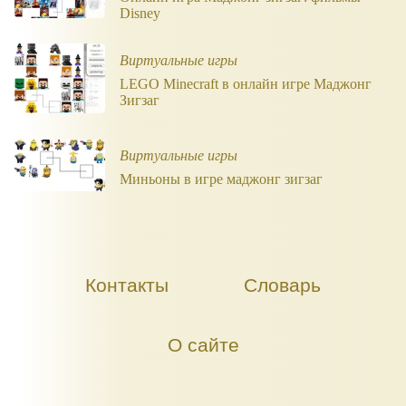
Disney
Виртуальные игры
LEGO Minecraft в онлайн игре Маджонг
Зигзаг
Виртуальные игры
Миньоны в игре маджонг зигзаг
Контакты
Словарь
О сайте