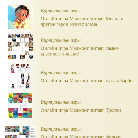
Виртуальные игры
Онлайн игра Маджонг зигзаг: Моана и
другие герои мультфильма
Виртуальные игры
Онлайн игра Маджонг зигзаг: самые
красивые лошади!
Виртуальные игры
Онлайн игра Маджонг зигзаг: куклы Барби
Виртуальные игры
Онлайн игра Маджонг зигзаг: Тролли
Виртуальные игры
Онлайн игра Маджонг зигзаг: фильмы