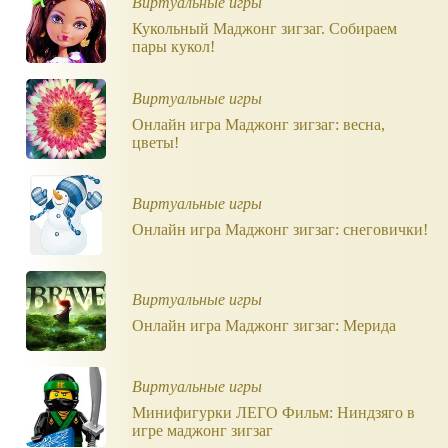
Виртуальные игры
Кукольный Маджонг зигзаг. Собираем
пары кукол!
Виртуальные игры
Онлайн игра Маджонг зигзаг: весна,
цветы!
Виртуальные игры
Онлайн игра Маджонг зигзаг: снеговички!
Виртуальные игры
Онлайн игра Маджонг зигзаг: Мерида
Виртуальные игры
Минифигурки ЛЕГО Фильм: Ниндзяго в
игре маджонг зигзаг