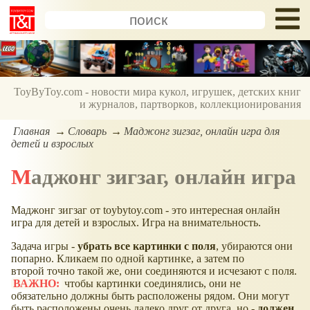
ToyByToy.com - новости мира кукол, игрушек, детских книг
и журналов, партворков, коллекционирования
Главная
Словарь
Маджонг зигзаг, онлайн игра для
детей и взрослых
Маджонг зигзаг, онлайн игра
Маджонг зигзаг от toybytoy.com - это интересная онлайн
игра для детей и взрослых. Игра на внимательность.
Задача игры -
убрать все картинки с поля
, убираются они
попарно. Кликаем по одной картинке, а затем по
второй точно такой же, они соединяются и исчезают с поля.
ВАЖНО:
чтобы картинки соединялись, они не
обязательно должны быть расположены рядом. Они могут
быть расположены очень далеко друг от друга, но -
должен