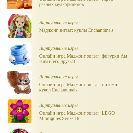
разных мультфильмов
Виртуальные игры
Маджонг зигзаг: куклы Enchantimals
Виртуальные игры
Онлайн игра Маджонг зигзаг: фигурки Ам
Ням и его друзья!
Виртуальные игры
Онлайн игра Маджонг зигзаг: питомцы
кукол Enchantimals
Виртуальные игры
Онлайн игра Маджонг зигзаг: LEGO
Minifigures Series 18