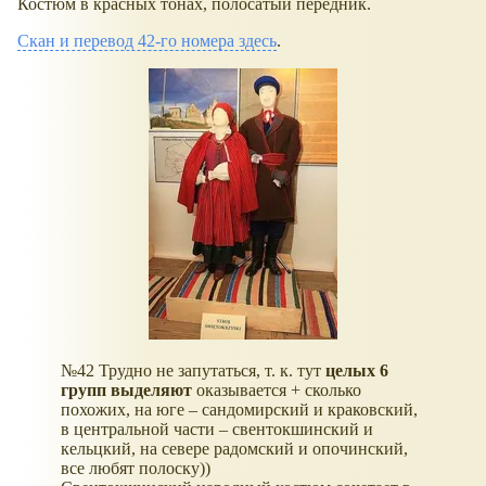
Костюм в красных тонах, полосатый передник.
Скан и перевод 42-го номера здесь
.
№42 Трудно не запутаться, т. к. тут
целых 6
групп выделяют
оказывается + сколько
похожих, на юге – сандомирский и краковский,
в центральной части – свентокшинский и
кельцкий, на севере радомский и опочинский,
все любят полоску))