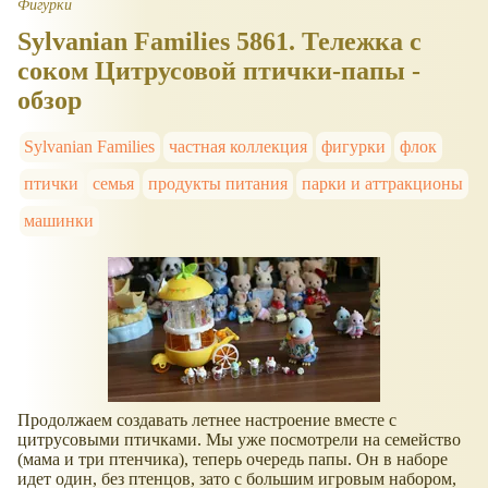
Фигурки
Sylvanian Families 5861. Тележка с
соком Цитрусовой птички-папы -
обзор
Sylvanian Families
частная коллекция
фигурки
флок
птички
семья
продукты питания
парки и аттракционы
машинки
Продолжаем создавать летнее настроение вместе с
цитрусовыми птичками. Мы уже посмотрели на семейство
(мама и три птенчика), теперь очередь папы. Он в наборе
идет один, без птенцов, зато с большим игровым набором,