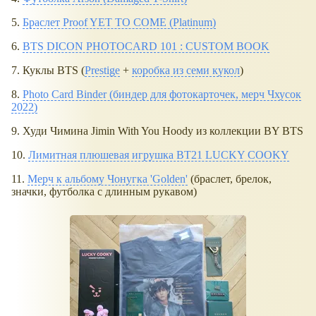
5.
Браслет Proof YET TO COME (Platinum)
6.
BTS DICON PHOTOCARD 101 : CUSTOM BOOK
7. Куклы BTS (
Prestige
+
коробка из семи кукол
)
8.
Photo Card Binder (биндер для фотокарточек, мерч Чхусок
2022)
9. Худи Чимина Jimin With You Hoody из коллекции BY BTS
10.
Лимитная плюшевая игрушка BT21 LUCKY COOKY
11.
Мерч к альбому Чонугка 'Golden'
(браслет, брелок,
значки, футболка с длинным рукавом)