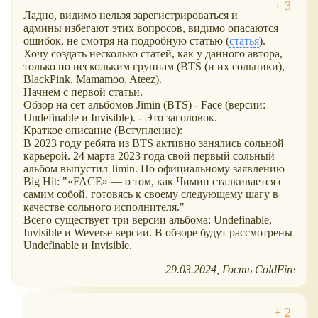
Ладно, видимо нельзя зарегистрироваться и
админы избегают этих вопросов, видимо опасаются
ошибок, не смотря на подробную статью (
статья
).
Хочу создать несколько статей, как у данного автора,
только по нескольким группам (BTS (и их сольники),
BlackPink, Mamamoo, Ateez).
Начнем с первой статьи.
Обзор на сет альбомов Jimin (BTS) - Face (версии:
Undefinable и Invisible). - Это заголовок.
Краткое описание (Вступление):
В 2023 году ребята из BTS активно занялись сольной
карьерой. 24 марта 2023 года свой первый сольный
альбом выпустил Jimin. По официальному заявлению
Big Hit: "«FACE» — о том, как Чимин сталкивается с
самим собой, готовясь к своему следующему шагу в
качестве сольного исполнителя."
Всего существует три версии альбома: Undefinable,
Invisible и Weverse версии. В обзоре будут рассмотрены
Undefinable и Invisible.
29.03.2024
Гость ColdFire