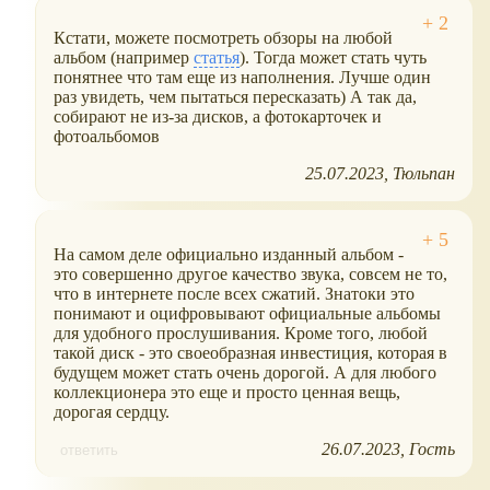
Кстати, можете посмотреть обзоры на любой
альбом (например
статья
). Тогда может стать чуть
понятнее что там еще из наполнения. Лучше один
раз увидеть, чем пытаться пересказать) А так да,
собирают не из-за дисков, а фотокарточек и
фотоальбомов
25.07.2023
Тюльпан
На самом деле официально изданный альбом -
это совершенно другое качество звука, совсем не то,
что в интернете после всех сжатий. Знатоки это
понимают и оцифровывают официальные альбомы
для удобного прослушивания. Кроме того, любой
такой диск - это своеобразная инвестиция, которая в
будущем может стать очень дорогой. А для любого
коллекционера это еще и просто ценная вещь,
дорогая сердцу.
26.07.2023
Гость
ответить