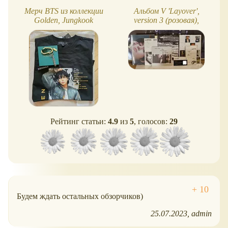
Мерч BTS из коллекции
Альбом V 'Layover',
Golden, Jungkook
version 3 (розовая),
(браслет, брелок, кофта,
распаковка
значки)
Рейтинг статьи:
4.9
из
5
, голосов:
29
Будем ждать остальных обзорчиков)
25.07.2023
admin