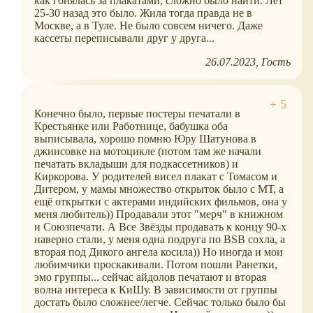
как гонялась за плакатами, сложно было найти. Лет
25-30 назад это было. Жила тогда правда не в
Москве, а в Туле. Не было совсем ничего. Даже
кассеты переписывали друг у друга...
26.07.2023
Гость
Конечно было, первые постеры печатали в
Крестьянке или Работнице, бабушка оба
выписывала, хорошо помню Юру Шатунова в
джинсовке на мотоцикле (потом там же начали
печатать вкладыши для подкассетников) и
Киркорова. У родителей висел плакат с Томасом и
Дитером, у мамы множество открыток было с МТ, а
ещё открытки с актерами индийских фильмов, она у
меня любитель)) Продавали этот "мерч" в книжном
и Союзпечати. А Все Звёзды продавать к концу 90-х
наверно стали, у меня одна подруга по BSB сохла, а
вторая под Дикого ангела косила)) Но иногда и мои
любимчики проскакивали. Потом пошли Ранетки,
эмо группы... сейчас айдолов печатают и вторая
волна интереса к КиШу. В зависимости от группы
достать было сложнее/легче. Сейчас только было бы