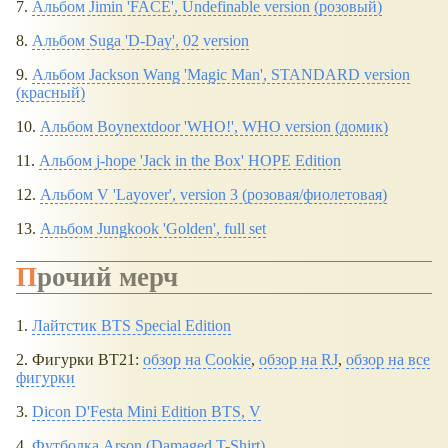
7.
Альбом Jimin 'FACE', Undefinable version (розовый)
8.
Альбом Suga 'D-Day', 02 version
9.
Альбом Jackson Wang 'Magic Man', STANDARD version
(красный)
10.
Альбом Boynextdoor 'WHO!', WHO version (домик)
11.
Альбом j-hope 'Jack in the Box' HOPE Edition
12.
Альбом V 'Layover', version 3 (розовая/фиолетовая)
13.
Альбом Jungkook 'Golden', full set
Прочий мерч
1.
Лайтстик BTS Special Edition
2. Фигурки BT21:
обзор на Cookie
,
обзор на RJ
,
обзор на все
фигурки
3.
Dicon D'Festa Mini Edition BTS, V
4.
Футболка Arson (Damaged T-Shirt)