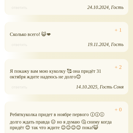
24.10.2024
Гость
ответить
Сколько всего! 😺💋
19.11.2024
Гость
ответить
Я покажу вам мою куколку 🥰 она придёт 31
октября ждите надеюсь не долго😊
14.10.2025
Гость Соня
ответить
Ребяткуколка придет в ноябре первого 🕧🕧🕧
долго ждать правда 😑 но я думаю 🤔 сниму когда
придёт 😊 так что ждите 😉😉😉😉 пока!😺