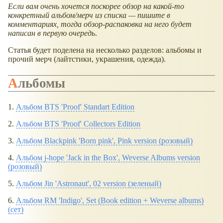
Если вам очень хочется поскорее обзор на какой-то
конкретный альбом/мерч из списка — пишите в
комментариях, тогда обзор-распаковка на него будет
написан в первую очередь
.
Статья будет поделена на несколько разделов: альбомы и
прочий мерч (лайтстики, украшения, одежда).
Альбомы
1.
Альбом BTS 'Proof' Standart Edition
2.
Альбом BTS 'Proof' Collectors Edition
3.
Альбом Blackpink 'Born pink', Pink version (розовый)
4.
Альбом j-hope 'Jack in the Box', Weverse Albums version
(розовый)
5.
Альбом Jin 'Astronaut', 02 version (зеленый)
6.
Альбом RM 'Indigo', Set (Book edition + Weverse albums)
(сет)