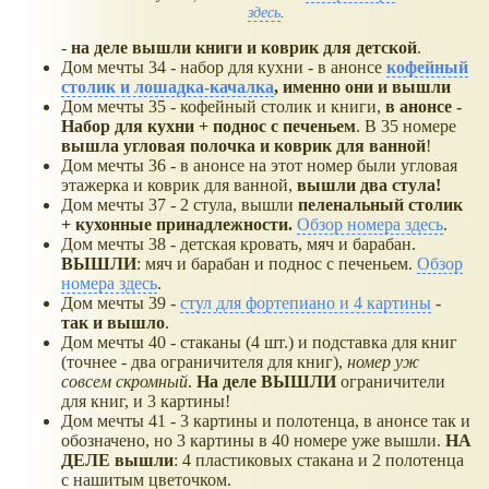
здесь
.
-
на деле вышли книги и коврик для детской
.
Дом мечты 34 - набор для кухни - в анонсе
кофейный
столик и лошадка-качалка
, именно они и вышли
Дом мечты 35 - кофейный столик и книги,
в анонсе -
Набор для кухни + поднос с печеньем
. В 35 номере
вышла угловая полочка и коврик для ванной
!
Дом мечты 36 - в анонсе на этот номер были угловая
этажерка и коврик для ванной,
вышли два стула!
Дом мечты 37 - 2 стула, вышли
пеленальный столик
+ кухонные принадлежности.
Обзор номера здесь
.
Дом мечты 38 - детская кровать, мяч и барабан.
ВЫШЛИ
: мяч и барабан и поднос с печеньем.
Обзор
номера здесь
.
Дом мечты 39 -
стул для фортепиано и 4 картины
-
так и вышло
.
Дом мечты 40 - стаканы (4 шт.) и подставка для книг
(точнее - два ограничителя для книг),
номер уж
совсем скромный
.
На деле ВЫШЛИ
ограничители
для книг, и 3 картины!
Дом мечты 41 - 3 картины и полотенца, в анонсе так и
обозначено, но 3 картины в 40 номере уже вышли.
НА
ДЕЛЕ вышли
: 4 пластиковых стакана и 2 полотенца
с нашитым цветочком.