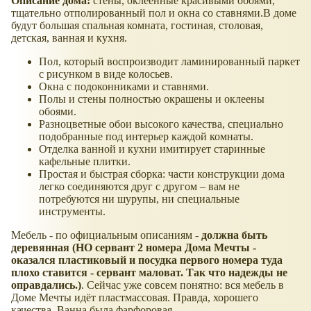
Описание дома:
стены, оклеенные красивыми обоями,
тщательно отполированный пол и окна со ставнями.В доме
будут большая спальная комната, гостиная, столовая,
детская, ванная и кухня.
Пол, который воспроизводит ламинированный паркет
с рисунком в виде колосьев.
Окна с подоконниками и ставнями.
Полы и стены полностью окрашены и оклеены
обоями.
Разноцветные обои высокого качества, специально
подобранные под интерьер каждой комнаты.
Отделка ванной и кухни имитирует старинные
кафельные плитки.
Простая и быстрая сборка: части конструкции дома
легко соединяются друг с другом – вам не
потребуются ни шурупы, ни специальные
инструменты.
Мебель - по официальным описаниям -
должна быть
деревянная (НО сервант 2 номера Дома Мечты -
оказался пластиковый и посудка первого номера туда
плохо ставится - сервант маловат. Так что надежды не
оправдались.)
. Сейчас уже совсем понятно: вся мебель в
Доме Мечты идёт пластмассовая. Правда, хорошего
качества. Ванна была фарфоровая.