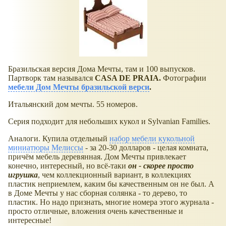
Бразильская версия Дома Мечты, там и 100 выпусков.
Партворк там назывался
CASA DE PRAIA.
Фотографии
мебели Дом Мечты бразильской верси
.
Итальянский дом мечты. 55 номеров.
Серия подходит для небольших кукол и Sylvanian Families.
Аналоги. Купила отдельный
набор мебели кукольной
миниатюры Мелиссы
- за 20-30 долларов - целая комната,
причём мебель деревянная. Дом Мечты привлекает
конечно, интересный, но всё-таки
он - скорее просто
игрушка
, чем коллекционный вариант, в коллекциях
пластик неприемлем, каким бы качественным он не был. А
в Доме Мечты у нас сборная солянка - то дерево, то
пластик. Но надо признать, многие номера этого журнала -
просто отличные, вложения очень качественные и
интересные!