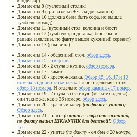
канделябр)
Дом мечты 8 (туалетный столик)
Дом мечты 9 (три вазочки + часы для камина)
Дом мечты 10 (должна была быть софа, но вышла
тумбочка-комод)
Дом мечты 11 (кухонный стол, колонна и бюст)
Дом мечты 12 (тумбочка, подставка, бюст были
раньше заявлены, по факту вышел кухонный сервант)
Дом мечты 13 (раковина)
Дом мечты 14 - обеденный стол,
обзор здесь
.
Дом мечты 15 - 6 картин
Дом мечты 16 - 2 стула в кухню,
обзор номера
.
Дом мечты 17 - камин
Дом мечты 18 - кресло-качалка.
Обзор 15, 16, 17 и 19
номера в одной статье здесь
. Плюс отдельная статья -
обзор 18 номера
. И отдельно
обзор камина - 17 номер
.
Дом мечты 19 - 2 стула в гостиную (мягкие сиденья) -
они такие же, как в 36 номере,
обзор здесь
.
Дом мечты 20 - красный ковёр
(по факту - унитаз)
Обзор здесь
.
Дом мечты 21 - плита
(в анонсе - софа для гостиной,
по факту вышел ШКАФЧИК для детской!)
Обзор
тут.
Дом мечты 22 - унитаз
(по факту - он был в 20 номере,