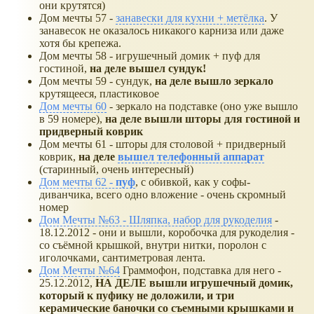
они крутятся)
Дом мечты 57 -
занавески для кухни + метёлка
. У
занавесок не оказалось никакого карниза или даже
хотя бы крепежа.
Дом мечты 58 - игрушечный домик + пуф для
гостиной,
на деле вышел сундук!
Дом мечты 59 - сундук,
на деле вышло зеркало
крутящееся, пластиковое
Дом мечты 60
- зеркало на подставке (оно уже вышло
в 59 номере),
на деле вышли шторы для гостиной и
придверный коврик
Дом мечты 61 - шторы для столовой + придверный
коврик,
на деле
вышел телефонный аппарат
(старинный, очень интересный)
Дом мечты 62 -
пуф
, с обивкой, как у софы-
диванчика, всего одно вложение - очень скромный
номер
Дом Мечты №63 - Шляпка, набор для рукоделия
-
18.12.2012 - они и вышли, коробочка для рукоделия -
со съёмной крышкой, внутри нитки, поролон с
иголочками, сантиметровая лента.
Дом Мечты №64
Граммофон, подставка для него -
25.12.2012,
НА ДЕЛЕ вышли игрушечный домик,
который к пуфику не доложили, и три
керамические баночки со съемными крышками и