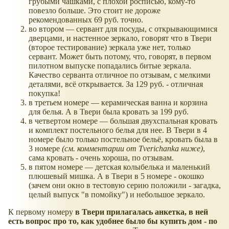
грубыми чашками, с плохой росписью, кому-то
повезло больше. Это стоит не дороже
рекомендованных 69 руб. точно.
во втором — сервант для посуды, с открывающимися
дверцами, и настенное зеркало, говорят что в Твери
(второе тестирование) зеркала уже нет, только
сервант. Может быть потому, что, говорят, в первом
пилотном выпуске попадались битые зеркала.
Качество серванта отличное по отзывам, с мелкими
деталями, всё открывается. За 129 руб. - отличная
покупка!
в третьем номере — керамическая ванна и корзина
для белья. А в Твери была кровать за 199 руб.
в четвертом номере — большая двухспальная кровать
и комплект постельного белья для нее. В Твери в 4
номере было только постельное бельё, кровать была в
3 номере
(см. комментарии от Tverichanka ниже)
,
сама кровать - очень хороша, по отзывам.
в пятом номере — детская колыбелька и маленький
плюшевый мишка. А в Твери в 5 номере - окошко
(зачем они окно в тестовую серию положили - загадка,
целый выпуск "в помойку") и небольшое зеркало.
К первому номеру
в Твери прилагалась анкетка, в ней
есть вопрос про то, как удобнее было бы купить дом - по