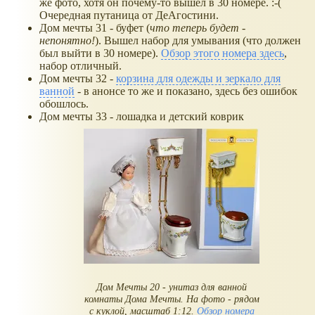
же фото, хотя он почему-то вышел в 30 номере. :-(
Очередная путаница от ДеАгостини.
Дом мечты 31 - буфет (
что теперь будет -
непонятно!
). Вышел набор для умывания (что должен
был выйти в 30 номере).
Обзор этого номера здесь
,
набор отличный.
Дом мечты 32 -
корзина для одежды и зеркало для
ванной
- в анонсе то же и показано, здесь без ошибок
обошлось.
Дом мечты 33 - лошадка и детский коврик
Дом Мечты 20 - унитаз для ванной
комнаты Дома Мечты. На фото - рядом
с куклой, масштаб 1:12.
Обзор номера