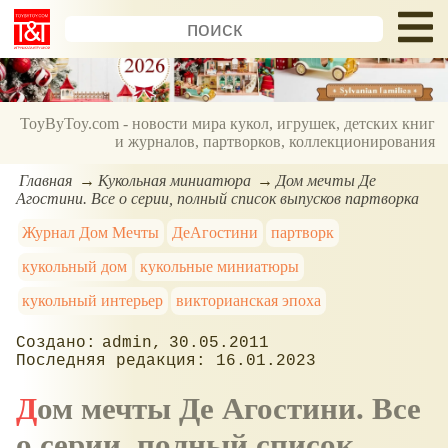
ToyByToy.com - новости мира кукол, игрушек, детских книг
и журналов, партворков, коллекционирования
Главная
Кукольная миниатюра
Дом мечты Де
Агостини. Все о серии, полный список выпусков партворка
Журнал Дом Мечты
ДеАгостини
партворк
кукольный дом
кукольные миниатюры
кукольный интерьер
викторианская эпоха
admin
30.05.2011
16.01.2023
Дом мечты Де Агостини. Все
о серии, полный список