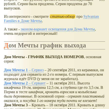
рублей. Серия была продлена. Серия продлена до 70
выпусков.
Из интересного - смотрите
статью-обзор
про
Sylvanian
Families в Доме Мечты
.
А также -
эконом-вариант освещения для Дома Мечты
,
очень недорогой и интересный!
Дом Мечты график выхода
Дом Мечты - ГРАФИК ВЫХОДА НОМЕРОВ
, основная
серия:
Дом Мечты 1
– Сервиз
– 20 сентября 2011, из керамики, он
подходит для серванта из 2-го номера. С первым выпуском
журнала идёт DVD (у меня он не заработал).
Дом Мечты 2
– Сервант
– 11 октября 2011. Высота
шкафчика 19 см, ширина 12,5 см, а глубина где-то 3,5 см. В
Перми в тесте
шкафчик, кровать взрослая и колыбелька
были деревянные
. В основной серии -
сервант
пластиковый
оказался, и посудка 1-го номера туда почти не влезает
!
Дом Мечты 3
– Кровать – 18 октября 2011. Кровать в длину