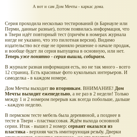
А вот и сам Дом Мечты - каркас дома.
Серия проходила несколько тестирований (в Барнауле или
Перми, данные разные), потом появилась информация, что
в Твери идёт повторный тест (причём в номерах журнала
нигде не указано, что это пилотная версия). Видимо
издательство все еще не приняло решение о начале продаж,
и вообще будет ли серия выпущена в основную, или нет.
Теперь уже понятно - серия вышла, собираем.
В журнале разная информация есть, но не так много - всего
12 страниц. Есть красивые фото кукольных интерьеров. И
самоделка - в каждом номере.
Дом Мечты выходит
по вторникам
. ВНИМАНИЕ!
Дом
Мечты выходит еженедельно
, а не раз в 2 недели! Только
между 1 и 2 номером перерыв как всегда побольше, дальше
- каждую неделю.
В пермском тесте мебель была деревянной, а позднее в
тесте в Твери - пластмассовая. Ждём выхода основной
серии. Итак - вышел 2 номер:
сервант оказался
из
пластика
- верхняя часть имитирующая резьбу. Дверки