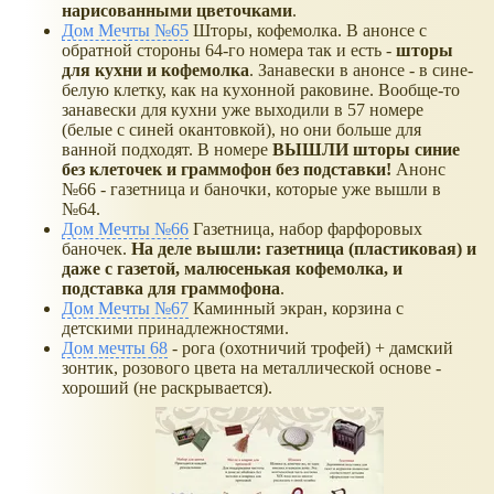
нарисованными цветочками
.
Дом Мечты №65
Шторы, кофемолка. В анонсе с
обратной стороны 64-го номера так и есть -
шторы
для кухни и кофемолка
. Занавески в анонсе - в сине-
белую клетку, как на кухонной раковине. Вообще-то
занавески для кухни уже выходили в 57 номере
(белые с синей окантовкой), но они больше для
ванной подходят. В номере
ВЫШЛИ шторы синие
без клеточек и граммофон без подставки!
Анонс
№66 - газетница и баночки, которые уже вышли в
№64.
Дом Мечты №66
Газетница, набор фарфоровых
баночек.
На деле вышли: газетница (пластиковая) и
даже с газетой, малюсенькая кофемолка, и
подставка для граммофона
.
Дом Мечты №67
Каминный экран, корзина с
детскими принадлежностями.
Дом мечты 68
- рога (охотничий трофей) + дамский
зонтик, розового цвета на металлической основе -
хороший (не раскрывается).