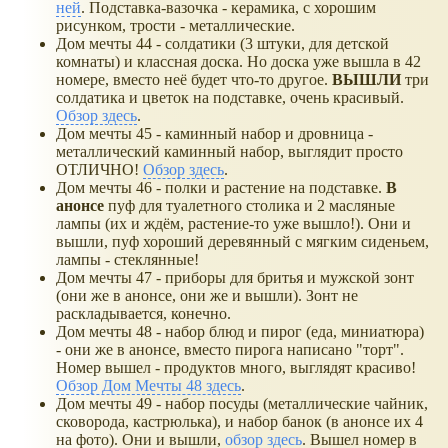
ней
. Подставка-вазочка - керамика, с хорошим
рисунком, трости - металлические.
Дом мечты 44 - солдатики (3 штуки, для детской
комнаты) и классная доска. Но доска уже вышла в 42
номере, вместо неё будет что-то другое.
ВЫШЛИ
три
солдатика и цветок на подставке, очень красивый.
Обзор здесь
.
Дом мечты 45 - каминный набор и дровница -
металлический каминный набор, выглядит просто
ОТЛИЧНО!
Обзор здесь
.
Дом мечты 46 - полки и растение на подставке.
В
анонсе
пуф для туалетного столика и 2 масляные
лампы (их и ждём, растение-то уже вышло!). Они и
вышли, пуф хороший деревянный с мягким сиденьем,
лампы - стеклянные!
Дом мечты 47 - приборы для бритья и мужской зонт
(они же в анонсе, они же и вышли). Зонт не
раскладывается, конечно.
Дом мечты 48 - набор блюд и пирог (еда, миниатюра)
- они же в анонсе, вместо пирога написано "торт".
Номер вышел - продуктов много, выглядят красиво!
Обзор Дом Мечты 48 здесь
.
Дом мечты 49 - набор посуды (металлические чайник,
сковорода, кастрюлька), и набор банок (в анонсе их 4
на фото). Они и вышли,
обзор здесь
. Вышел номер в