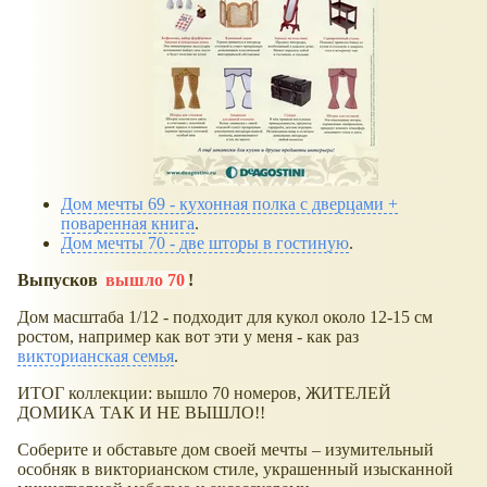
Дом мечты 69 - кухонная полка с дверцами +
поваренная книга
.
Дом мечты 70 - две шторы в гостиную
.
Выпусков
вышло 70
!
Дом масштаба 1/12 - подходит для кукол около 12-15 см
ростом, например как вот эти у меня - как раз
викторианская семья
.
ИТОГ коллекции: вышло 70 номеров, ЖИТЕЛЕЙ
ДОМИКА ТАК И НЕ ВЫШЛО!!
Соберите и обставьте дом своей мечты – изумительный
особняк в викторианском стиле, украшенный изысканной