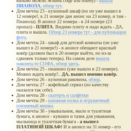
видимо можно ждать софу или плиту)
-
вышла
ПИАНОЛА
, обзор тут
.
Дом мечты 23 - кухонный шкаф (но он уже вышел в
12 номере!, в 21 номере дан анонс на 23 номер, и там -
Пианола). В анонсе 22 номера - в 24 номере (23
пропал) -
ПЛИТА
. Видимо плиту и надо ждать - ДА,
плита и вышла.
Обзор 23 номера тут - для публикации
фото
.
Дом мечты 24 - шкаф для детской комнаты (он уже
вышел в 21 номере!) - в анонсе обещают красный
ковёр (должен был в 20 номере выйти, но из-за
сдвижек только теперь). На самом деле
вышла
наконец-то СОФА, обзор здесь
.
Дом мечты 25 - пианино (уже вышло в 23 номере).
Можно ждать ковёр?..
ДА, вышел именно ковёр.
Дом мечты 26 - кухонная раковина,
обзор
.
Дом мечты 27 - кофейный сервиз (по качеству
оказался так себе).
Дом мечты 28 -
скатерть и салфетки
Дом мечты 29 -
книжная полка и игрушечный
плюшевый мишка
Дом мечты 30 - умывальник, мыло и туалетная
бумага, в анонсе - кувшин и тазик для умывания,
мыльница и туалетная бумага -
а вышел
ПЛАТЯНОЙ ШКАФ!
И в анонсе на 31 номер - его