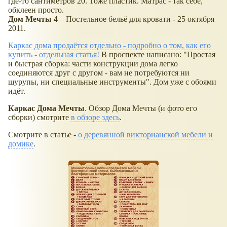
где-то сантиметров 20. Тоже пластик. Матрас - так себе,
обклеен просто.
Дом Мечты 4
– Постельное бельё для кровати - 25 октября
2011.
Каркас дома продаётся отдельно - подробно о том, как его
купить - отдельная статья!
В проспекте написано: "Простая
и быстрая сборка: части конструкции дома легко
соединяются друг с другом - вам не потребуются ни
шурупы, ни специальные инструменты". Дом уже с обоями
идёт.
Каркас Дома Мечты
. Обзор Дома Мечты (и фото его
сборки) смотрите
в обзоре здесь
.
Смотрите в статье -
о деревянной викторианской мебели и
домике
.