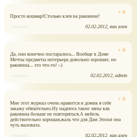
Просто кошмар!Столько клея на раковине!
02.02.2012
ван ален
ответить
Да, они конечно постарались... Вообще в Доме
Мечты предметы интерьера довольно хорошие, но
раковина... это что-то! :-)
02.02.2012
admin
ответить
Мне этот журнал очень нравится и домик я себе
закажу обязательно.Ну надеюсь такие ляпы как
раковина больше не повторяться.А мебель
действительно хорошая,жаль что для Дам Эпохи она
чуть маловата.
02.02.2012
ван ален
ответить