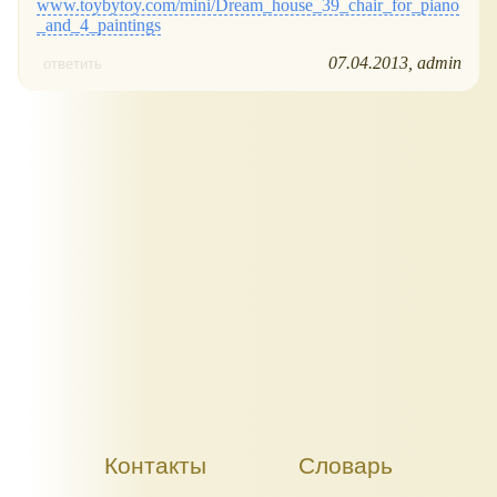
www.toybytoy.com/mini/Dream_house_39_chair_for_piano
_and_4_paintings
07.04.2013
admin
ответить
Контакты
Словарь