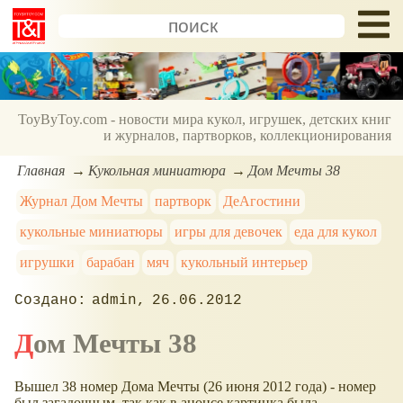
ToyByToy.com - новости мира кукол, игрушек, детских книг
и журналов, партворков, коллекционирования
Главная
Кукольная миниатюра
Дом Мечты 38
Журнал Дом Мечты
партворк
ДеАгостини
кукольные миниатюры
игры для девочек
еда для кукол
игрушки
барабан
мяч
кукольный интерьер
admin
26.06.2012
Дом Мечты 38
Вышел 38 номер Дома Мечты (26 июня 2012 года) - номер
был загадочным, так как в анонсе картинка была