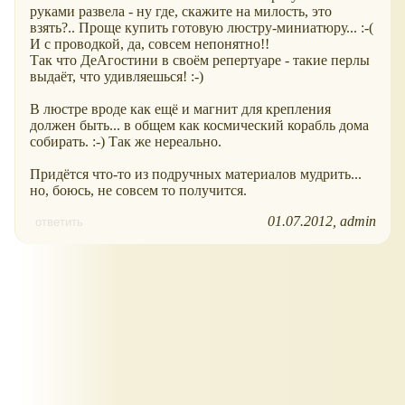
руками развела - ну где, скажите на милость, это
взять?.. Проще купить готовую люстру-миниатюру... :-(
И с проводкой, да, совсем непонятно!!
Так что ДеАгостини в своём репертуаре - такие перлы
выдаёт, что удивляешься! :-)
В люстре вроде как ещё и магнит для крепления
должен быть... в общем как космический корабль дома
собирать. :-) Так же нереально.
Придётся что-то из подручных материалов мудрить...
но, боюсь, не совсем то получится.
01.07.2012
admin
ответить