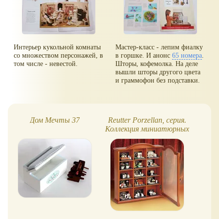
Интерьер кукольной комнаты
Мастер-класс - лепим фиалку
со множеством персонажей, в
в горшке. И анонс
65 номера
.
том числе - невестой.
Шторы, кофемолка. На деле
вышли шторы другого цвета
и граммофон без подставки.
Дом Мечты 37
Reutter Porzellan, серия.
Коллекция миниатюрных
ле
интерьеров