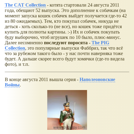
The CAT Collection
- котята стартовали 24 августа 2011
года, обещают 52 выпуска. Это дополнение к собачкам (на
момент запуска кошек собачек выйдет получается где-то 42
из 80 ожидаемых). Тем, кто покупал собачек, никуда не
деться - хоть сколько-то (не все), но кошек тоже придётся
купить для полноты картины. :-) Их и собачек покупать
буду выборочно, чтоб игрушек по 10 было, плюс-минус.
Далее несомненно
последуют поросята -
The PIG
Collection
, это популярные выпуски Фаббриз, так что всё
что за рубежом такого было - у нас почти наверняка тоже
будет. А дальше скорее всего будут хомячки (где-то видела
фото), и т.п.
В конце августа 2011 вышла серия -
Наполеоновские
Войны
.