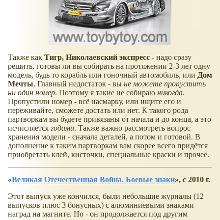
Также как
Тигр, Николаевский экспресс
- надо сразу
решить, готовы ли вы собирать на протяжении 2-3 лет одну
модель, будь то корабль или гоночный автомобиль, или
Дом
Мечты
. Главный недостаток - вы
не можете пропустить
ни один номер
. Поэтому я такие не собираю
никогда
.
Пропустили номер - всё насмарку, или ищите его и
переживайте, сможете достать или нет. К такого рода
партворкам вы будете привязаны от начала и до конца, а это
исчисляется
годами
. Также важно рассмотреть вопрос
хранения модели - сначала деталей, а потом и готовой. В
дополнение к таким партворкам вам скорее всего придётся
приобретать клей, кисточки, специальные краски и прочее.
Великая Отечественная Война. Боевые знаки
, с 2010 г.
Этот выпуск уже кончился, были небольшие журналы (12
выпусков плюс 3 бонусных) с алюминиевыми знаками
наград на магните. Но - он продолжается под другим