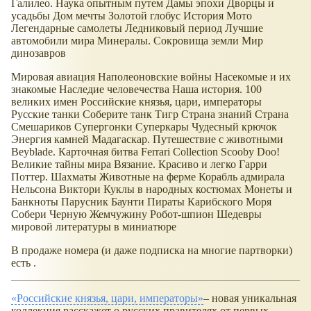
Галилео. Наука опытным путем Дамы эпохи Дворцы и
усадьбы Дом мечты Золотой глобус История Мото
Легендарные самолеты Ледниковый период Лучшие
автомобили мира Минералы. Сокровища земли Мир
динозавров
Мировая авиация Наполеоновские войны Насекомые и их
знакомые Наследие человечества Наша история. 100
великих имен Российские князья, цари, императоры
Русские танки Соберите танк Тигр Страна знаний Страна
Смешариков Супергонки Суперкары Чудесный крючок
Энергия камней Мадагаскар. Путешествие с животными
Beyblade. Карточная битва Ferrari Collection Scooby Doo!
Великие тайны мира Вязание. Красиво и легко Гарри
Поттер. Шахматы Животные на ферме Корабль адмирала
Нельсона Виктори Куклы в народных костюмах Монеты и
Банкноты Парусник Баунти Пираты Карибского Моря
Собери Черную Жемчужину Робот-шпион Шедевры
мировой литературы в миниатюре
В продаже номера (и даже подписка на многие партворки)
есть .
Российские князья, цари, императоры
– новая уникальная
коллекция расскажет о русских правителях от первых