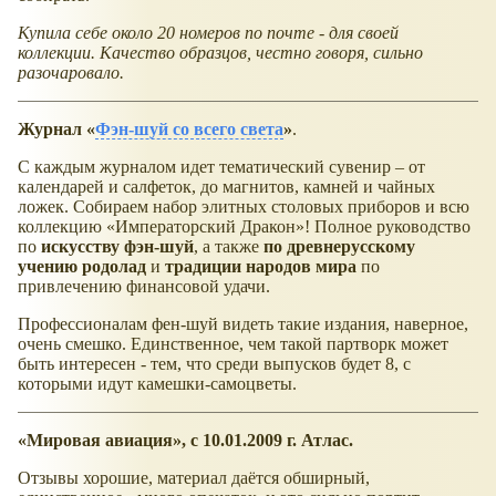
Купила себе около 20 номеров по почте - для своей
коллекции. Качество образцов, честно говоря, сильно
разочаровало.
Журнал
Фэн-шуй со всего света
.
С каждым журналом идет тематический сувенир – от
календарей и салфеток, до магнитов, камней и чайных
ложек. Собираем набор элитных столовых приборов и всю
коллекцию
Императорский Дракон
! Полное руководство
по
искусству фэн-шуй
, а также
по древнерусскому
учению родолад
и
традиции народов мира
по
привлечению финансовой удачи.
Профессионалам фен-шуй видеть такие издания, наверное,
очень смешко. Единственное, чем такой партворк может
быть интересен - тем, что среди выпусков будет 8, с
которыми идут камешки-самоцветы.
Мировая авиация
, с 10.01.2009 г. Атлас.
Отзывы хорошие, материал даётся обширный,