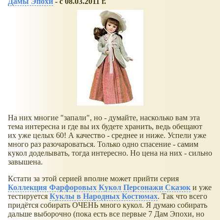
Дамы Эпохи
- с 08.03.2011 г.
На них многие "запали", но - думайте, насколько вам эта
тема интересна и где вы их будете хранить, ведь обещают
их уже целых 60! А качество - среднее и ниже. Успели уже
много раз разочароваться. Только одно спасение - самим
кукол доделывать, тогда интересно. Но цена на них - сильно
завышена.
Кстати за этой серией вполне может прийти серия
Коллекция Фарфоровых Кукол Персонажи Сказок
и уже
тестируется
Куклы в Народных Костюмах
. Так что всего
придётся собирать ОЧЕНЬ много кукол. Я думаю собирать
дальше выборочно (пока есть все первые 7 Дам Эпохи, но