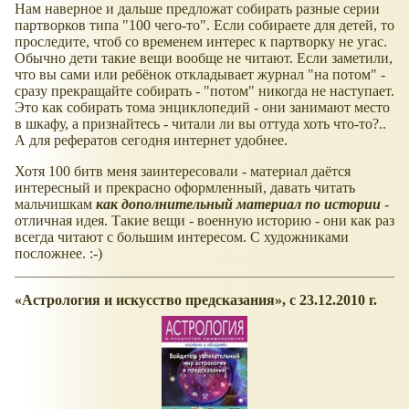
Нам наверное и дальше предложат собирать разные серии
партворков типа "100 чего-то". Если собираете для детей, то
проследите, чтоб со временем интерес к партворку не угас.
Обычно дети такие вещи вообще не читают. Если заметили,
что вы сами или ребёнок откладывает журнал "на потом" -
сразу прекращайте собирать - "потом" никогда не наступает.
Это как собирать тома энциклопедий - они занимают место
в шкафу, а признайтесь - читали ли вы оттуда хоть что-то?..
А для рефератов сегодня интернет удобнее.
Хотя 100 битв меня заинтересовали - материал даётся
интересный и прекрасно оформленный, давать читать
мальчишкам
как дополнительный материал по истории
-
отличная идея. Такие вещи - военную историю - они как раз
всегда читают с большим интересом. С художниками
посложнее. :-)
Астрология и искусство предсказания
, с 23.12.2010 г.