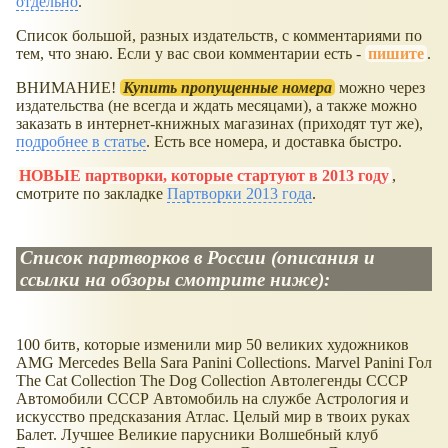
отдельно
.
Список большой, разных издательств, с комментариями по
тем, что знаю. Если у вас свои комментарии есть -
пишите
.
ВНИМАНИЕ!
Купить пропущенные номера
можно через
издательства (не всегда и ждать месяцами), а также можно
заказать в интернет-книжных магазинах (приходят тут же),
подробнее в статье
. Есть все номера, и доставка быстро.
НОВЫЕ партворки, которые стартуют в 2013 году
,
смотрите по закладке
Партворки 2013 года
.
Список партворков в России (описания и
ссылки на обзоры смотрите ниже):
100 битв, которые изменили мир 50 великих художников
AMG Mercedes Bella Sara Panini Collections. Marvel Panini Гол
The Cat Collection The Dog Collection Автолегенды СССР
Автомобили СССР Автомобиль на службе Астрология и
искусство предсказания Атлас. Целый мир в твоих руках
Балет. Лучшее Великие парусники Волшебный клуб