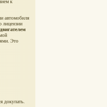
нием к
ли автомобиля
о лицензии
двигателем
имой
ями. Это
я докупать.