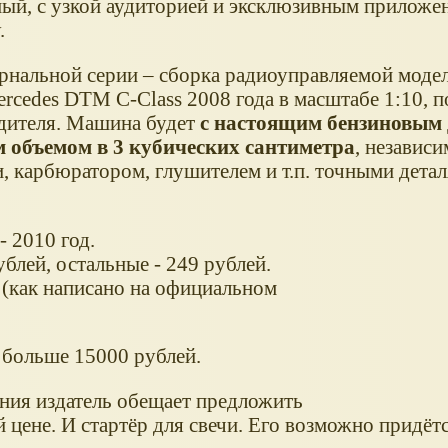
ый, с узкой аудиторией и эксклюзивным приложе
.
рнальной серии – сборка радиоуправляемой моде
cedes DTM C-Class 2008 года в масштабе 1:10, п
дителя. Машина будет
с настоящим бензиновым 
 объемом в 3 кубических сантиметра
, независ
, карбюратором, глушителем и т.п. точными детал
- 2010 год.
блей, остальные - 249 рублей.
 (как написано на официальном
 больше 15000 рублей.
ния издатель обещает предложить
 цене. И стартёр для свечи. Его возможно придётс