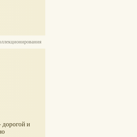
 коллекционирования
 дорогой и
но