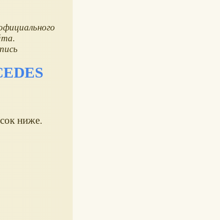
официального
йта.
пись
CEDES
сок ниже.