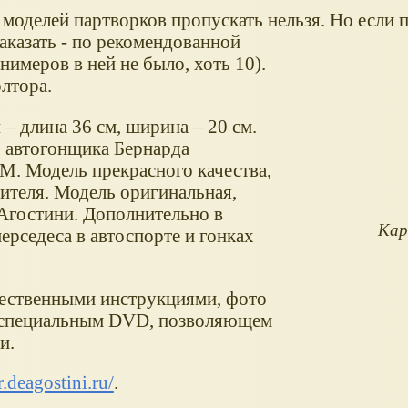
 моделей партворков пропускать нельзя.
Но если п
аказать - по рекомендованной
нимеров в ней не было, хоть 10).
лтора.
– длина 36 см, ширина – 20 см.
 автогонщика Бернарда
M. Модель прекрасного качества,
дителя. Модель оригинальная,
 Агостини. Дополнительно в
Кар
ерседеса в автоспорте и гонках
ачественными инструкциями, фото
я специальным DVD, позволяющем
ки.
.deagostini.ru/
.