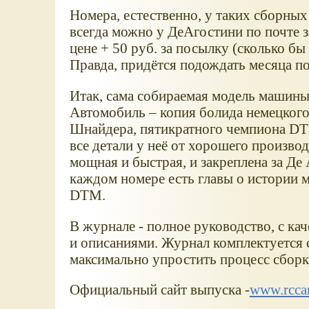
Номера, естественно, у таких сборных
всегда можно у ДеАгостини по почте з
цене + 50 руб. за посылку (сколько бы 
Правда, придётся подождать месяца по
Итак, сама собираемая модель машины 
Автомобиль – копия болида немецкого
Шнайдера, пятикратного чемпиона DT
все детали у неё от хорошего произво
мощная и быстрая, и закреплена за Де
каждом номере есть главы о истории м
DTM.
В журнале - полное руководство, с к
и описаниями. Журнал комплектуетс
максимально упростить процесс сбор
Официальный сайт выпуска -
www.rccar