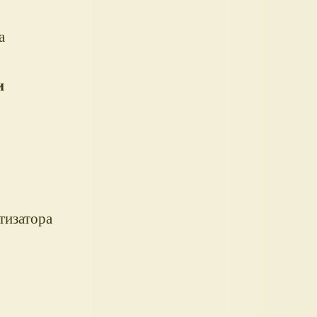
а
и
тизатора