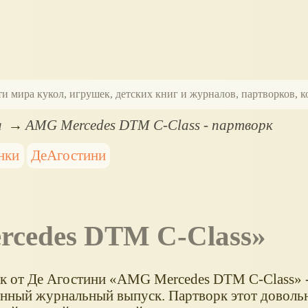
ти мира кукол, игрушек, детских книг и журналов, партворков,
а
AMG Mercedes DTM C-Class - партворк
нки
ДеАгостини
rcedes DTM C-Class»
к от Де Агостини «AMG Mercedes DTM C-Class» -
енный журнальный выпуск. Партворк этот доволь