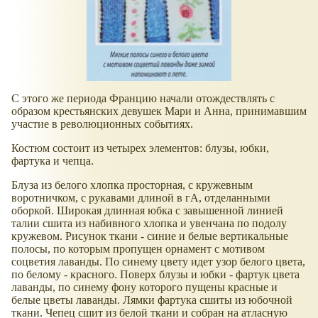
С этого же периода Францию начали отождествлять с
образом крестьянских девушек Мари и Анна, принимавшим
участие в революционных событиях.
Костюм состоит из четырех элементов: блузы, юбки,
фартука и чепца.
Блуза из белого хлопка просторная, с кружевным
воротничком, с рукавами длиной в гА, отделанными
оборкой. Широкая длинная юбка с завышенной линией
талии сшита из набивного хлопка и увенчана по подолу
кружевом. Рисунок ткани - синие и белые вертикальные
полосы, по которым пропущен орнамент с мотивом
соцветия лаванды. По синему цвету идет узор белого цвета,
по белому - красного. Поверх блузы и юбки - фартук цвета
лаванды, по синему фону которого пущены красные и
белые цветы лаванды. Лямки фартука сшиты из юбочной
ткани. Чепец сшит из белой ткани и собран на атласную