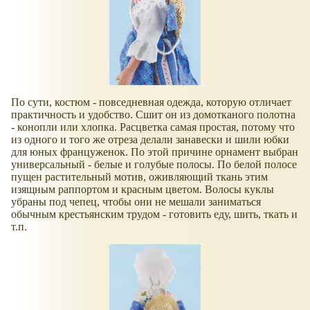
По сути, костюм - повседневная одежда, которую отличает
практичность и удобство. Сшит он из домотканого полотна
- конопли или хлопка. Расцветка самая простая, потому что
из одного и того же отреза делали занавески и шили юбки
для юных француженок. По этой причине орнамент выбран
универсальный - белые и голубые полосы. По белой полосе
пущен растительный мотив, оживляющий ткань этим
изящным раппортом и красным цветом. Волосы куклы
убраны под чепец, чтобы они не мешали заниматься
обычным крестьянским трудом - готовить еду, шить, ткать и
т.п.