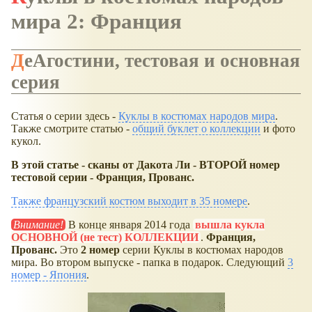
мира 2: Франция
ДеАгостини, тестовая и основная
серия
Статья о серии здесь -
Куклы в костюмах народов мира
.
Также смотрите статью -
общий буклет о коллекции
и фото
кукол.
В этой статье - сканы от Дакота Ли - ВТОРОЙ номер
тестовой серии - Франция, Прованс.
Также французский костюм выходит в 35 номере
.
Внимание!
В конце января 2014 года
вышла кукла
ОСНОВНОЙ (не тест) КОЛЛЕКЦИИ
.
Франция,
Прованс.
Это
2 номер
серии Куклы в костюмах народов
мира. Во втором выпуске - папка в подарок. Следующий
3
номер - Япония
.