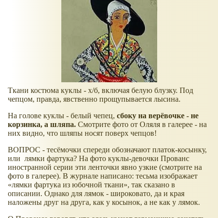
Ткани костюма куклы - х/б, включая белую блузку. Под
чепцом, правда, явственно прощупывается лысина.
На голове куклы - белый чепец,
сбоку на верёвочке - не
корзинка, а шляпа.
Смотрите фото от Оляля в галерее - на
них видно, что шляпы носят поверх чепцов!
ВОПРОС - тесёмочки спереди обозначают платок-косынку,
или лямки фартука? На фото куклы-девочки Прованс
иностранной серии эти ленточки явно узкие (смотрите на
фото в галерее). В журнале написано: тесьма изображает
лямки фартука из юбочной ткани
, так сказано в
описании. Однако для лямок - широковато, да и края
наложены друг на друга, как у косынок, а не как у лямок.