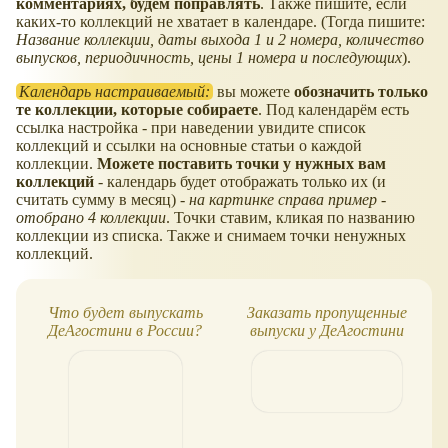
комментариях, будем поправлять
. Также пишите, если
каких-то коллекций не хватает в календаре. (Тогда пишите:
Название коллекции, даты выхода 1 и 2 номера, количество
выпусков, периодичность, цены 1 номера и последующих
).
Календарь настраиваемый:
вы можете
обозначить только
те коллекции, которые собираете
. Под календарём есть
ссылка настройка - при наведении увидите список
коллекций и ссылки на основные статьи о каждой
коллекции.
Можете поставить точки у нужных вам
коллекций
- календарь будет отображать только их (и
считать сумму в месяц) -
на картинке справа пример -
отобрано 4 коллекции
. Точки ставим, кликая по названию
коллекции из списка. Также и снимаем точки ненужных
коллекций.
Что будет выпускать
Заказать пропущенные
ДеАгостини в России?
выпуски у ДеАгостини