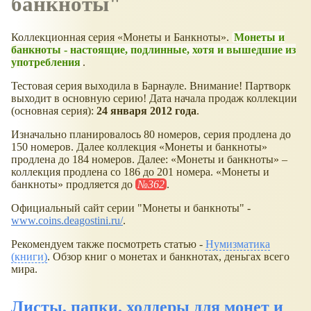
банкноты"
Коллекционная серия
Монеты и Банкноты
.
Монеты и
банкноты - настоящие, подлинные, хотя и вышедшие из
употребления
.
Тестовая серия выходила в Барнауле. Внимание! Партворк
выходит в основную серию! Дата начала продаж коллекции
(основная серия):
24 января 2012 года
.
Изначально планировалось 80 номеров, серия продлена до
150 номеров. Далее коллекция
Монеты и банкноты
продлена до 184 номеров. Далее:
Монеты и банкноты
–
коллекция продлена со 186 до 201 номера. «Монеты и
банкноты» продляется до
№362
.
Официальный сайт серии "Монеты и банкноты" -
www.coins.deagostini.ru/
.
Рекомендуем также посмотреть статью -
Нумизматика
(книги)
. Обзор книг о монетах и банкнотах, деньгах всего
мира.
Листы, папки, холдеры для монет и