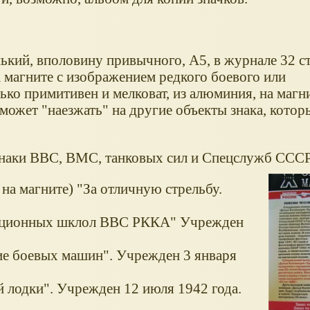
кий, вполовину привычного, А5, в журнале 32 с
 магните с изображением редкого боевого или
ько примитивен и мелковат, из алюминия, на магн
может "наезжать" на другие объекты знака, кото
знаки ВВС, ВМС, танковых сил и Спецслужб СССР
на магните) "За отличную стрельбу.
иационных шклол ВВС РККА" Учрежден
ие боевых машин". Учрежден 3 января
 лодки". Учрежден 12 июля 1942 года.