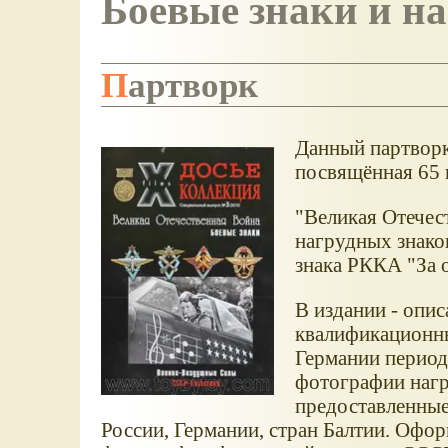
Боевые знаки и н
Партворк
Данный партворк 
посвящённая 65 
"Великая Отечес
нагрудных знако
знака РККА "За 
В издании - опи
квалификационны
Германии перио
фотографии на
предоставленные
России, Германии, стран Балтии. Офо