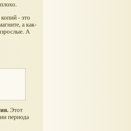
плохо.
 копий - это
агните, а как-
взрослые. А
ия.
Этот
ии периода