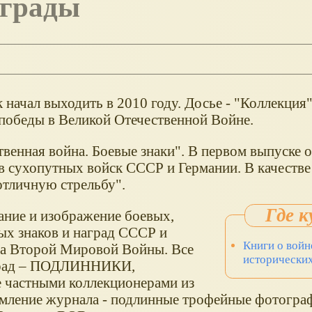
аграды
начал выходить в 2010 году. Досье - "Коллекция"
победы в Великой Отечественной Войне.
твенная война. Боевые знаки". В первом выпуске 
в сухопутных войск ССCР и Германии. В качестве
отличную стрельбу".
сание и изображение боевых,
х знаков и наград СССР и
Книги о войне
да Второй Мировой Войны. Все
исторических
град – ПОДЛИННИКИ,
 частными коллекционерами из
рмление журнала - подлинные трофейные фотогра