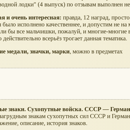
водной лодки" (4 выпуск) по отзывам выполнен не
я и очень интересная:
правда, 12 наград, просто
 было исполнено качественнее, и допустим не на м
али бы все мальчишки, пожалуй, и многие-многие 
го действительно всерьёз трогает данная тематика.
е медали, значки, марки
, можно в предметах
вые знаки. Сухопутные войска. СССР — Герман
нагрудным знакам сухопутных сил СССР и Герман
жение, описание, история знаков.