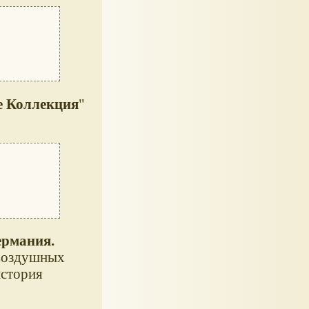
е Коллекция
"
ермания.
-воздушных
история