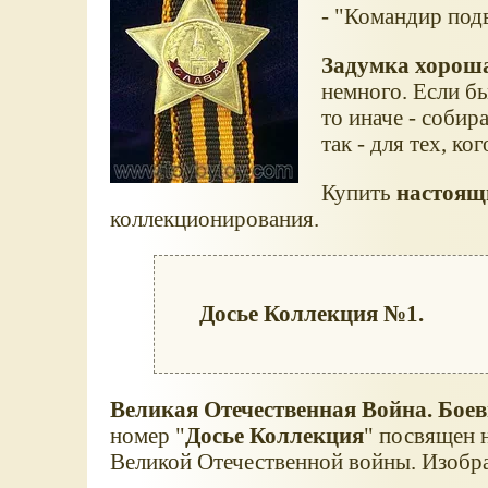
- "Командир под
Задумка хороша
немного. Если бы
то иначе - собир
так - для тех, ко
Купить
настоящи
коллекционирования.
Досье Коллекция №1.
Великая Отечественная Война. Бое
номер "
Досье Коллекция
" посвящен 
Великой Отечественной войны. Изобра