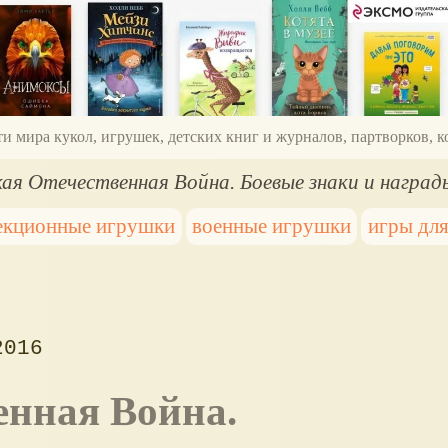
ти мира кукол, игрушек, детских книг и журналов, партворков,
кая Отечественная Война. Боевые знаки и наград
екционные игрушки
военные игрушки
игры дл
2016
енная Война.