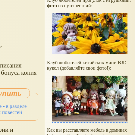
Клуб любителей прогулок с игрушками:
фото из путешествий:
,
Клуб любителей китайских мини BJD
описания
кукол (добавляйте свои фото!):
 бонуса копия
 - в разделе
 повестей
фии и
Как вы расставляете мебель в домиках