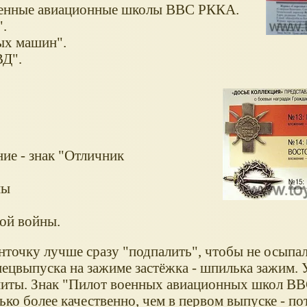
военные авиационные школы ВВС РККА.
.
ых машин".
ВД".
ние - знак "Отличник
ны
кой войны.
нточку лучше сразу "подпалить", чтобы не осыпал
пецвыпуска на зажиме застёжка - шпилька зажим. 
ниты. Знак "Пилот военных авиационных школ В
ко более качественно, чем в первом выпуске - по