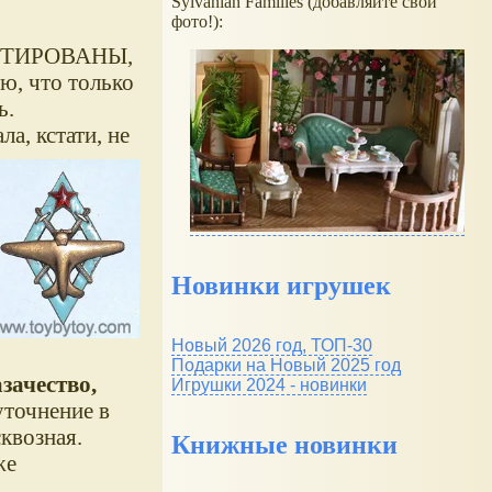
Sylvanian Families (добавляйте свои
фото!):
ИТИРОВАНЫ,
ю, что только
ь.
а, кстати, не
Новинки игрушек
Новый 2026 год, ТОП-30
Подарки на Новый 2025 год
зачество,
Игрушки 2024 - новинки
уточнение в
квозная.
Книжные новинки
же