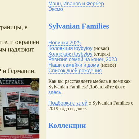
Манн, Иванов и Фербер
Эксмо
Sylvanian Families
траницы, в
ите, и окрашен
Новинки 2025
рым надлежит
Коллекция toybytoy
(новая)
Коллекция toybytoy
(старая)
Ревизия семей на конец 2023
Наши семейки и дома
(новое)
 и Германии.
Список дней рождения
Как вы расставляете мебель в домиках
Sylvanian Families? Добавляйте фото
здесь
!
Подборка статей
о Sylvanian Families с
2019 года и далее.
Коллекции