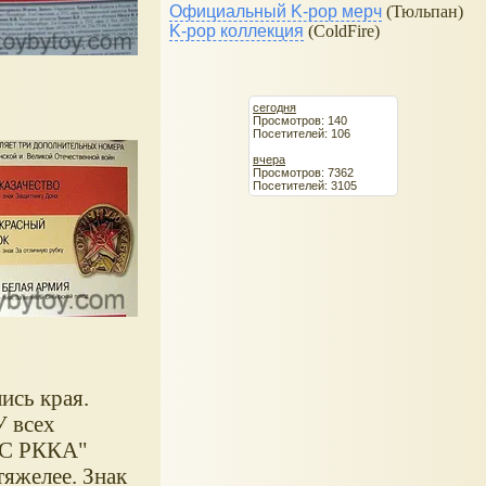
Официальный K-pop мерч
(Тюльпан)
K-pop коллекция
(ColdFire)
сегодня
Просмотров: 140
Посетителей: 106
вчера
Просмотров: 7362
Посетителей: 3105
ись края.
У всех
ВС РККА"
тяжелее. Знак