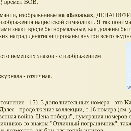
, времен ВОВ.
рмании, изображенные
на обложках
, ДЕНАЦИФ
 изображения нацистской символики. Я так понима
сами знаки вроде бы нормальные, как должны быт
их наград денатифицированы внутри всего журнал
ото немецких знаков - с изображением
журнала - отличная.
уточнение - 15). 3 дополнительных номера - это
Ка
Далее - продолжение коллекции, с 16 номера (см. 
венная война. Цена победы", нумерация номеров с
ичников со знаком "Отличный пограничник", так
и, возможно, альбом для копий значков.