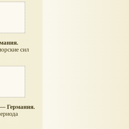
мания.
морские cил
 — Германия.
периода