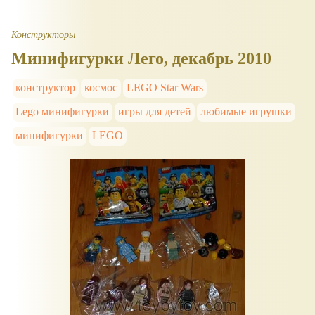
Конструкторы
Минифигурки Лего, декабрь 2010
конструктор
космос
LEGO Star Wars
Lego минифигурки
игры для детей
любимые игрушки
минифигурки
LEGO