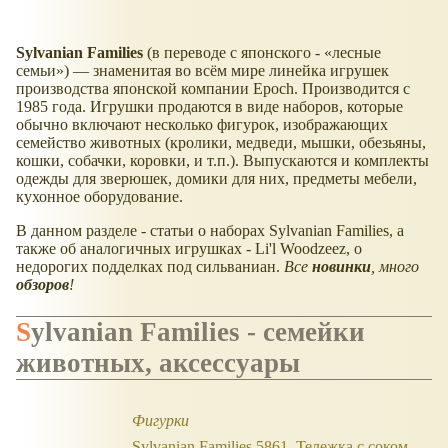
Sylvanian Families
(в переводе с японского -
лесные
семьи
) — знаменитая во всём мире линейка игрушек
производства японской компании Epoch. Производится с
1985 года. Игрушки продаются в виде наборов, которые
обычно включают несколько фигурок, изображающих
семейство животных (кролики, медведи, мышки, обезьяны,
кошки, собачки, коровки, и т.п.). Выпускаются и комплекты
одежды для зверюшек, домики для них, предметы мебели,
кухонное оборудование.
В данном разделе - статьи о наборах Sylvanian Families, а
также об аналогичных игрушках - Li'l Woodzeez, о
недорогих подделках под сильваниан.
Все
новинки
, много
обзоров
!
Sylvanian Families - семейки
животных, аксессуары
Фигурки
Sylvanian Families 5861. Тележка с соком