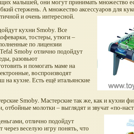
ящих малышей, они могут принимать множество е
ибкий стержень. А множество аксессуаров для ку
тичной и очень интересной.
дойдут кухни Smoby. Все
кофеварки, тостеры, утюги –
полненные по лицензии
Tefal Smoby отлично подойдут
еды, разовьют
готовить и помогать маме на
лектронные, воспроизводят
ш на кухне. Есть ещё итальянские
ерские Smoby. Мастерские так же, как и кухни ф
и, отбойные молотки – выглядят и звучат
по-нас
деньгами, отлично подойдут
 через веселую игру понять, что