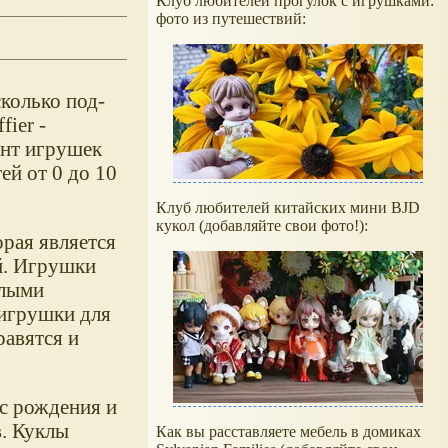
Клуб любителей прогулок с игрушками:
фото из путешествий:
колько под-
ier -
ент игрушек
ей от 0 до 10
Клуб любителей китайских мини BJD
кукол (добавляйте свои фото!):
рая является
й. Игрушки
глыми
игрушки для
авятся и
с рождения и
в. Куклы
Как вы расставляете мебель в домиках