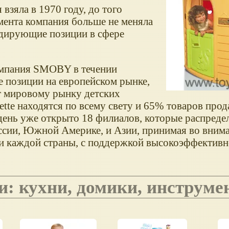
взяла в 1970 году, до того
омента компания больше не меняла
лидирующие позиции в сфере
компания SMOBY в течении
 позиции на европейском рынке,
нт мировому рынку детских
te находятся по всему свету и 65% товаров прода
день уже открыто 18 филиалов, которые распред
оссии, Южной Америке, и Азии, принимая во вним
и каждой страны, с поддержкой высокоэффектив
и: кухни, домики, инструмен