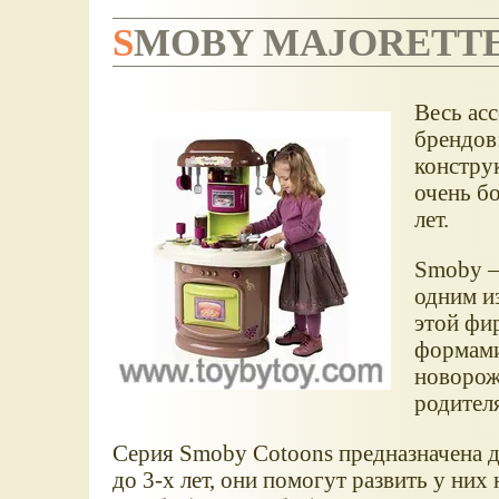
SMOBY MAJORETT
Весь ас
брендов:
констру
очень б
лет.
Smoby –
одним и
этой фи
формами
новорож
родителя
Серия Smoby Cotoons предназначена 
до 3-х лет, они помогут развить у ни