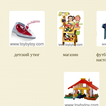
детский утюг
магазин
футб
наст