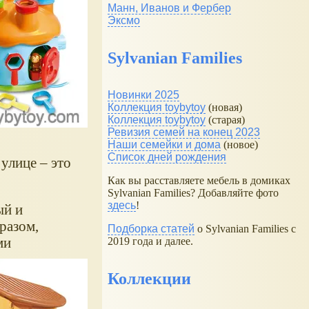
Манн, Иванов и Фербер
Эксмо
Sylvanian Families
Новинки 2025
Коллекция toybytoy
(новая)
Коллекция toybytoy
(старая)
Ревизия семей на конец 2023
Наши семейки и дома
(новое)
Список дней рождения
улице – это
Как вы расставляете мебель в домиках
Sylvanian Families? Добавляйте фото
здесь
!
ый и
разом,
Подборка статей
о Sylvanian Families с
ми
2019 года и далее.
Коллекции