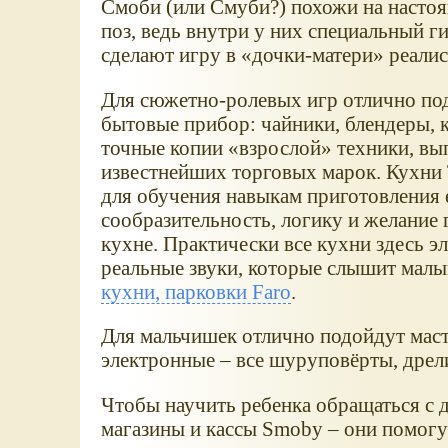
Смоби (или Смуби?) похожи на насто
поз, ведь внутри у них специальный г
сделают игру в
дочки-матери
реалис
Для сюжетно-ролевых игр отлично по
бытовые прибор: чайники, блендеры, 
точные копии
взрослой
техники, вы
известнейших торговых марок. Кухни 
для обучения навыкам приготовления 
сообразительность, логику и желание 
кухне. Практически все кухни здесь э
реальные звуки, которые слышит малы
кухни, парковки Faro
.
Для мальчишек отлично подойдут маст
электронные – все шуруповёрты, дрел
Чтобы научить ребенка обращаться с 
магазины и кассы Smoby – они помогут