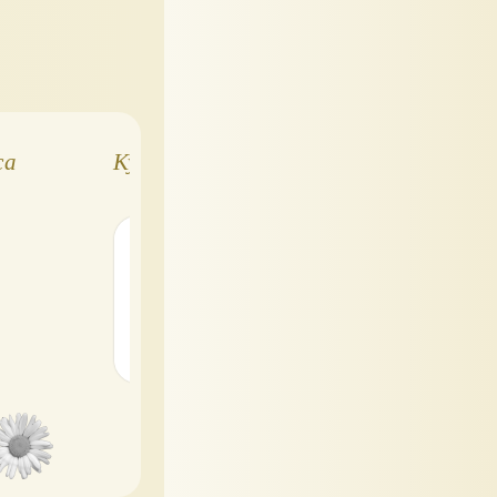
жа
Куклы и пупсы
Ecoiffier
Smoby