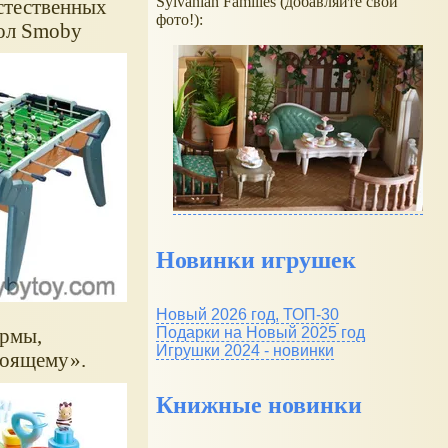
Sylvanian Families (добавляйте свои
стественных
фото!):
кол Smoby
Новинки игрушек
Новый 2026 год, ТОП-30
Подарки на Новый 2025 год
ирмы,
Игрушки 2024 - новинки
тоящему
.
Книжные новинки