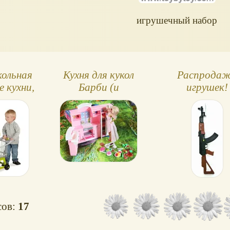
игрушечный набор
кольная
Кухня для кукол
Распрода
е кухни,
Барби (и
игрушек!
газин
аналогичных кукол)
сов:
17