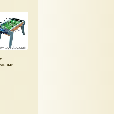
ол
ольный