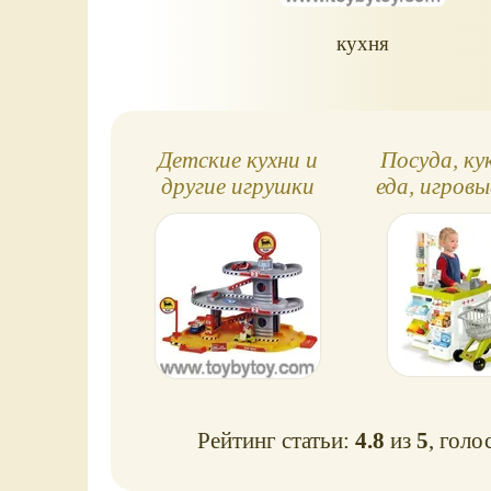
кухня
Детские кухни и
Посуда, ку
другие игрушки
еда, игровы
Faro (Фаро)
игра в ма
Рейтинг статьи:
4.8
из
5
, голо