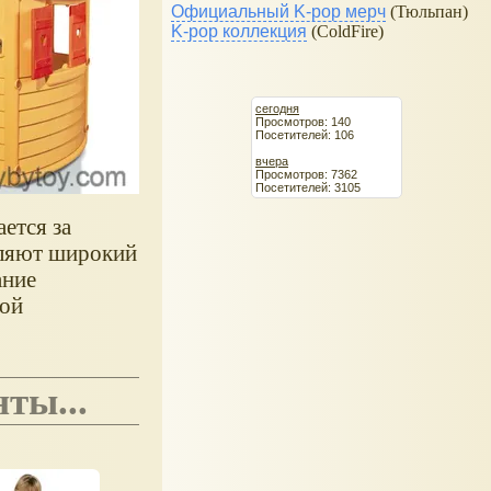
Официальный K-pop мерч
(Тюльпан)
K-pop коллекция
(ColdFire)
сегодня
Просмотров: 140
Посетителей: 106
вчера
Просмотров: 7362
Посетителей: 3105
ется за
еляют широкий
ание
ной
ты...