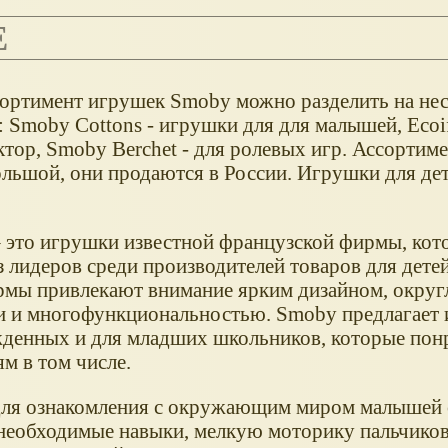
E
сортимент игрушек Smoby можно разделить на нес
 Smoby Cottons - игрушки для для малышей, Ecoiff
ктор, Smoby Berchet - для ролевых игр. Ассортим
ольшой, они продаются в России. Игрушки для дет
 это игрушки известной французской фирмы, кото
з лидеров среди производителей товаров для дете
рмы привлекают внимание ярким дизайном, окру
 и многофункциональностью. Smoby предлагает 
денных и для младших школьников, которые понр
м в том числе.
для ознакомления с окружающим миром малышей 
х необходимые навыки, мелкую моторику пальчико