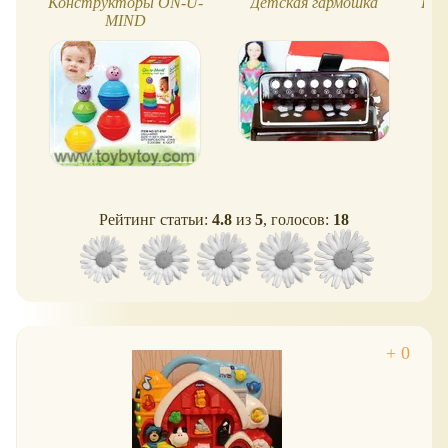
Конструкторы ON-U-
Детская гармошка
Паз
MIND
Рейтинг статьи:
4.8
из
5
, голосов:
18