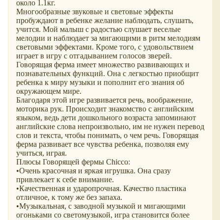
около 1.1кг.
Многообразные звуковые и световые эффекты
пробуждают в ребенке желание наблюдать, слушать,
учится. Мой малыш с радостью слушает веселые
мелодии и наблюдает за мигающими в ритм мелодиям
световыми эффектами. Кроме того, с удовольствием
играет в игру с отгадыванием голосов зверей.
Говорящая ферма имеет множество развивающих и
познавательных функций. Она с легкостью приобщит
ребенка к миру музыки и пополнит его знания об
окружающем мире.
Благодаря этой игре развивается речь, воображение,
моторика рук. Происходит знакомство с английским
языком, ведь дети дошкольного возраста запоминают
английские слова непроизвольно, им не нужен перевод
слов и текста, чтобы понимать, о чем речь. Говорящая
ферма развивает все чувства ребенка, позволяя ему
учиться, играя.
Плюсы Говорящей фермы Chicco:
•Очень красочная и яркая игрушка. Она сразу
привлекает к себе внимание.
•Качественная и ударопрочная. Качество пластика
отличное, к тому же без запаха.
•Музыкальная, с заводной музыкой и мигающими
огоньками со светомузыкой, игра становится более