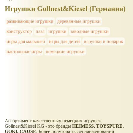
Игрушки Gollnest&Kiesel (Германия)
развивающие игрушки
деревянные игрушки
конструктор
пазл
игрушки
заводные игрушки
игры для малышей
игры для детей
игрушки в подарок
настольные игры
немецкие игрушки
Ассортимент качественных немецких игрушек
Gollnest&Kiesel KG - это бренды
HEIMESS
,
TOYS
PURE
,
GOKI
,
CAUSE
. Более полутора тысяч наименований