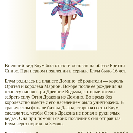
Внешний вид Блум был отчасти основан на образе Бритни
Спирс. При первом появлении в сериале Блум было 16 лет.
Блум родилась на планете Домино, её родители — король
Орител и королева Марион. Вскоре после ее рождения на
планету напали три Древние Ведьмы, которые хотели
забрать силу Огня Дракона из Домино. Во время боя
королевство вместе с его населением было уничтожено. В
трагическом финале битвы Дафна, старшая сестра Блум,
сделала так, чтобы Огонь Дракона не попал в руки злых
ведьм. Она при помощи своих последних сил отправила
Блум через портал на Землю.