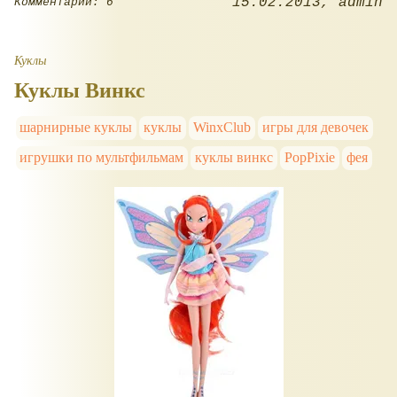
15.02.2013
admin
Комментарии: 6
Куклы
Куклы Винкс
шарнирные куклы
куклы
WinxClub
игры для девочек
игрушки по мультфильмам
куклы винкс
PopPixie
фея