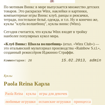
По мотивам Винкс в мире выпускается множество детских
товаров. Это раскраски Winx, наклейки и картинки,
компьютерные игры Винкс клуб, ранцы и рюкзачки,
тетради, постельное бельё, одежда, и т.п. Ну и конечно же,
куклы "клуба волшебниц", куклы винкс (Winx).
Сегодня считается, что куклы Winx входят в тройку
наиболее популярных кукол мира.
Клуб Винкс: Школа волшебниц
(итал.
Winx Club
) —
это итальянский мультсериал производства
Rainbow S.r.l.
,
созданный режиссёром Иджинио Страффи.
15.02.2013
admin
Комментарии: 26
Куклы
Paola Reina Карла
Paola Reina
куклы
игры для девочек
любимые игрушки
испанские игрушки
принцесса