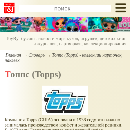
ToyByToy.com - новости мира кукол, игрушек, детских книг
и журналов, партворков, коллекционирования
Главная
Словарь
Топпс (Topps) - коллекции карточек,
наклеек
Топпс (Topps)
Компания Topps (США) основана в 1938 году, изначально
занималась производством конфет и жевательной резинки.