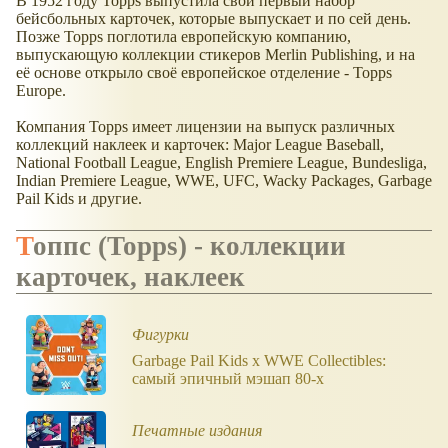
В 1952 году Topps выпустила свой первый набор
бейсбольных карточек, которые выпускает и по сей день.
Позже Topps поглотила европейскую компанию,
выпускающую коллекции стикеров Merlin Publishing, и на
её основе открыло своё европейское отделение - Topps
Europe.
Компания Topps имеет лицензии на выпуск различных
коллекций наклеек и карточек: Major League Baseball,
National Football League, English Premiere League, Bundesliga,
Indian Premiere League, WWE, UFC, Wacky Packages, Garbage
Pail Kids и другие.
Топпс (Topps) - коллекции
карточек, наклеек
Фигурки
Garbage Pail Kids x WWE Collectibles:
самый эпичный мэшап 80-х
Печатные издания