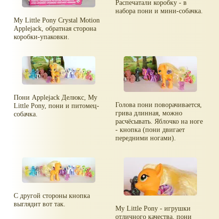
Распечатали коробку - в
набора пони и мини-собачка.
My Little Pony Crystal Motion
Applejack, обратная сторона
коробки-упаковки.
Пони Applejack Делюкс, My
Голова пони поворачивается,
Little Pony, пони и питомец-
грива длинная, можно
собачка.
расчёсывать. Яблочко на ноге
- кнопка (пони двигает
передними ногами).
С другой стороны кнопка
выглядит вот так.
My Little Pony - игрушки
отличного качества, пони