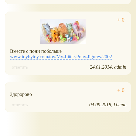
Вместе с пони побольше
www.toybytoy.com/toy/My-Little-Pony-figures-2002
24.01.2014
admin
ответить
Здоророво
04.09.2018
Гость
ответить