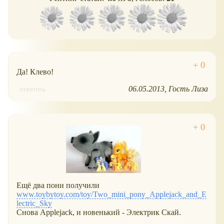
Да! Клево!
06.05.2013
Гость Лиза
ответить
Ещё два пони получили
www.toybytoy.com/toy/Two_mini_pony_Applejack_and_E
lectric_Sky
Снова Applejack, и новенький - Электрик Скай.