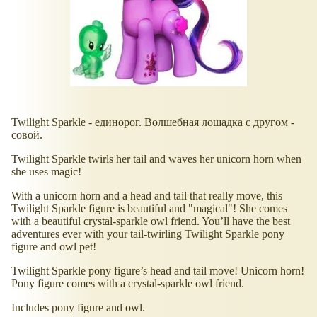
Twilight Sparkle - единорог. Волшебная лошадка с другом -
совой.
Twilight Sparkle twirls her tail and waves her unicorn horn when
she uses magic!
With a unicorn horn and a head and tail that really move, this
Twilight Sparkle figure is beautiful and "magical"! She comes
with a beautiful crystal-sparkle owl friend. You’ll have the best
adventures ever with your tail-twirling Twilight Sparkle pony
figure and owl pet!
Twilight Sparkle pony figure’s head and tail move! Unicorn horn!
Pony figure comes with a crystal-sparkle owl friend.
Includes pony figure and owl.