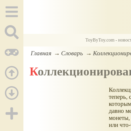
ToyByToy.com - новос
Главная
Словарь
Коллекциониро
Коллекционирова
Коллекц
теперь,
которым
давно ме
монеты,
или что-