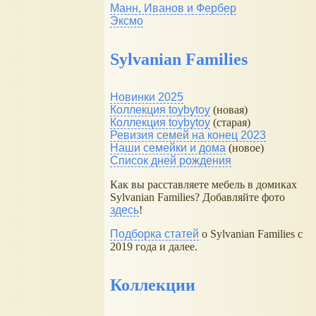
Манн, Иванов и Фербер
Эксмо
Sylvanian Families
Новинки 2025
Коллекция toybytoy
(новая)
Коллекция toybytoy
(старая)
Ревизия семей на конец 2023
Наши семейки и дома
(новое)
Список дней рождения
Как вы расставляете мебель в домиках
Sylvanian Families? Добавляйте фото
здесь
!
Подборка статей
о Sylvanian Families с
2019 года и далее.
Коллекции