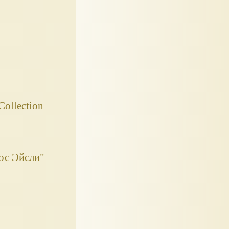
ollection
ос Эйсли"