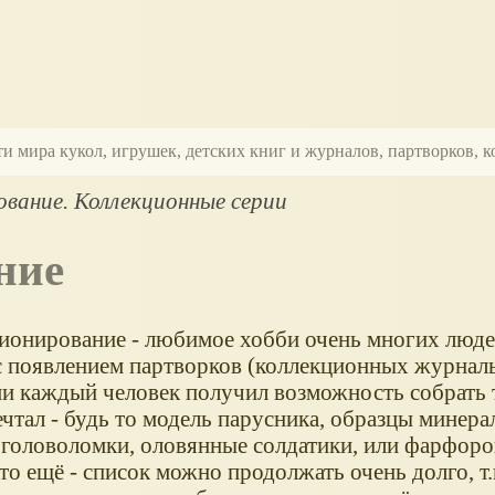
ти мира кукол, игрушек, детских книг и журналов, партворков,
вание. Коллекционные серии
ние
ионирование - любимое хобби очень многих люде
 с появлением партворков (коллекционных журналь
и каждый человек получил возможность собрать т
чтал - будь то модель парусника, образцы минерал
 головоломки, оловянные солдатики, или фарфоро
то ещё - список можно продолжать очень долго, т