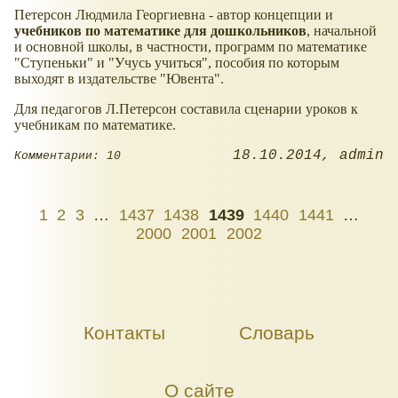
Петерсон Людмила Георгиевна - автор концепции и
учебников по математике для дошкольников
, начальной
и основной школы, в частности, программ по математике
"Ступеньки" и "Учусь учиться", пособия по которым
выходят в издательстве "Ювента".
Для педагогов Л.Петерсон составила сценарии уроков к
учебникам по математике.
18.10.2014
admin
Комментарии: 10
1
2
3
…
1437
1438
1439
1440
1441
…
2000
2001
2002
Контакты
Словарь
О сайте