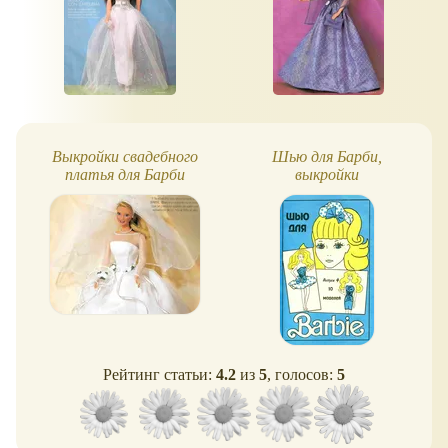
Выкройки свадебного
Шью для Барби,
платья для Барби
выкройки
Рейтинг статьи:
4.2
из
5
, голосов:
5