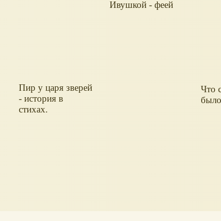
Ивушкой - феей
ветра.
Пир у царя зверей
Что 
- история в
было
стихах.