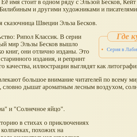
 Её имя стоит в одном ряду с Эльзой Бесков, Кейт
Билибиным и другими художниками и писателями 
 сказочница Швеции Эльза Бесков.
ство: Рипол Классик. В серии
ый мир Эльзы Бесков вышло
Серия в Лаб
о книг, они отлично изданы. Это
 старинного издания, и репринт
го качества, иллюстрации выглядят как литографи
влекают большое внимание читателей по всему ми
е, словно дышат ароматным лесным воздухом, солн
ма" и "Солнечное яйцо".
сторию в стихах о приключениях
колпачках, похожих на