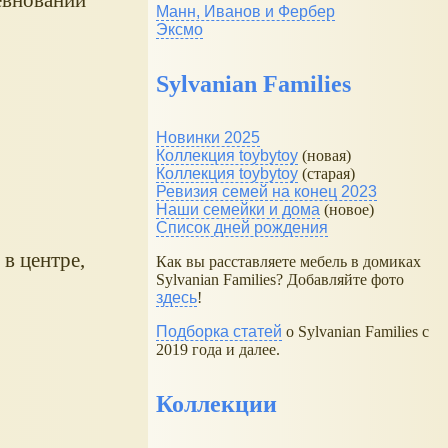
Манн, Иванов и Фербер
Эксмо
Sylvanian Families
Новинки 2025
Коллекция toybytoy
(новая)
Коллекция toybytoy
(старая)
Ревизия семей на конец 2023
Наши семейки и дома
(новое)
Список дней рождения
в центре,
Как вы расставляете мебель в домиках
Sylvanian Families? Добавляйте фото
здесь
!
Подборка статей
о Sylvanian Families с
2019 года и далее.
Коллекции