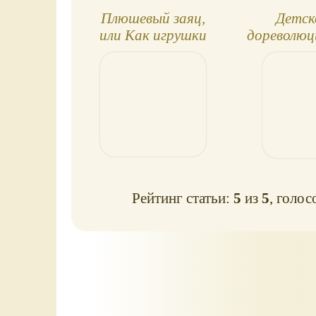
Плюшевый заяц,
Детск
или Как игрушки
дореволюц
становятся
чтен
настоящими
Рейтинг статьи:
5
из
5
, голос