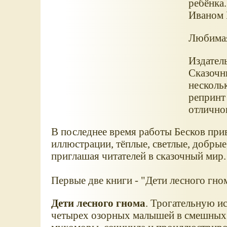
ребёнка.
Иваном 
Любимая
Издатель
Сказочн
нескольк
репринт
отлично
В последнее время работы Бесков при
иллюстрации, тёплые, светлые, добры
приглашая читателей в сказочный мир.
Первые две книги - "Дети лесного гно
Дети лесного гнома
. Трогательную и
четырех озорных малышей в смешных 