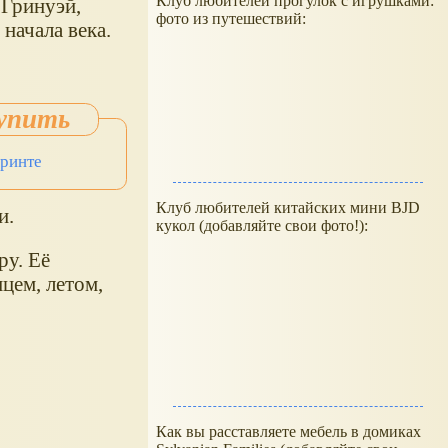
Клуб любителей прогулок с игрушками:
 Гринуэй,
фото из путешествий:
начала века.
иринте
Клуб любителей китайских мини BJD
и.
кукол (добавляйте свои фото!):
ру. Её
цем, летом,
Как вы расставляете мебель в домиках