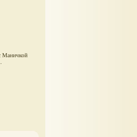
с Маничкой
.