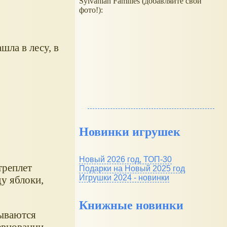
Sylvanian Families (добавляйте свои
фото!):
шла в лесу, в
Новинки игрушек
Новый 2026 год, ТОП-30
треплет
Подарки на Новый 2025 год
Игрушки 2024 - новинки
у яблоки,
Книжные новинки
зываются
евновании