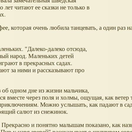
вала замечательная шведская
 лет читают ее сказки не только в
х.
фее, которая очень любила танцевать, а один раз на
аленьких. "Далеко-далеко отсюда,
ный народ. Маленьких детей
играют в прекрасных садах.
ют за ними и рассказывают про
з об одном дне из жизни мальчика,
я вместе через поля и холмы, ощущая, как ветер 
 приключениям. Можно услышать, как падают в сад
тоящий салют из снежинок.
. Прекрасно и понятно малышам показано, как на
"Пир у царя зверей" рассказывает о шутливом сор