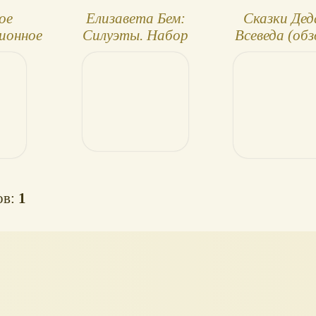
ое
Елизавета Бем:
Сказки Дед
ионное
Силуэты. Набор
Всеведа (обз
ие
открыток
ов:
1