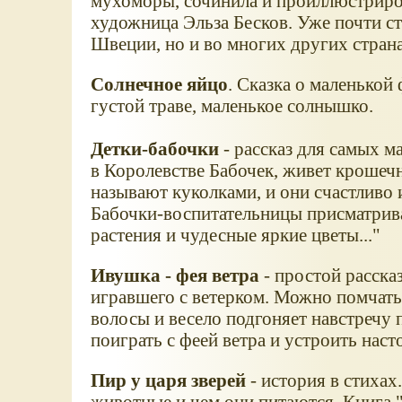
мухоморы, сочинила и проиллюстриро
художница Эльза Бесков. Уже почти сто
Швеции, но и во многих других страна
Солнечное яйцо
. Сказка о маленькой 
густой траве, маленькое солнышко.
Детки-бабочки
- рассказ для самых м
в Королевстве Бабочек, живет крошеч
называют куколками, и они счастливо 
Бабочки-воспитательницы присматрива
растения и чудесные яркие цветы..."
Ивушка - фея ветра
- простой расска
игравшего с ветерком. Можно помчатьс
волосы и весело подгоняет навстречу
поиграть с феей ветра и устроить нас
Пир у царя зверей
- история в стихах
животные и чем они питаются. Книга 