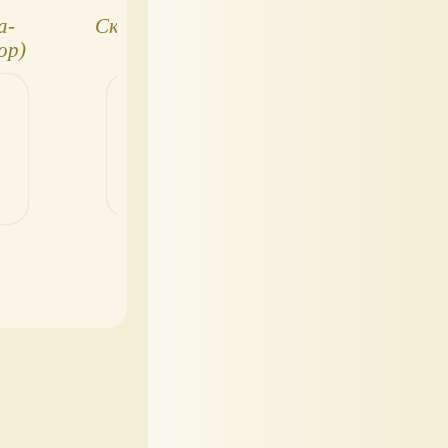
а-
Сказки братьев
Том Тит: Научн
ор)
Гримм
забавы