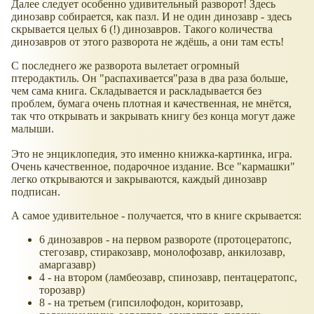
Далее следует особенно удивительный разворот! Здесь
динозавр собирается, как пазл. И не один динозавр - здесь
скрывается целых 6 (!) динозавров. Такого количества
динозавров от этого разворота не ждёшь, а они там есть!
С последнего же разворота вылетает огромный
птеродактиль. Он "распахивается"раза в два раза больше,
чем сама книга. Складывается и раскладывается без
проблем, бумага очень плотная и качественная, не мнётся,
так что открывать и закрывать книгу без конца могут даже
малыши.
Это не энциклопедия, это именно книжка-картинка, игра.
Очень качественное, подарочное издание. Все "кармашки"
легко открываются и закрываются, каждый динозавр
подписан.
А самое удивительное - получается, что в книге скрывается:
6 динозавров - на первом развороте (протоцератопс,
стегозавр, стиракозавр, монолофозавр, анкилозавр,
амаргазавр)
4 - на втором (ламбеозавр, спинозавр, пентацератопс,
торозавр)
8 - на третьем (гипсилофодон, коритозавр,