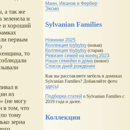
Манн, Иванов и Фербер
Эксмо
 а так же
 зеленела и
Sylvanian Families
е и хороший
рамках
сли первым
Новинки 2025
Коллекция toybytoy
(новая)
о
Коллекция toybytoy
(старая)
женщина, то
Ревизия семей на конец 2023
 соблюдали
Наши семейки и дома
(новое)
Список дней рождения
азывали
Как вы расставляете мебель в домиках
Sylvanian Families? Добавляйте фото
ливал в
здесь
!
ин из
Подборка статей
о Sylvanian Families с
» (не могу
2019 года и далее.
н в том, что
 по тому
Коллекции
лько зерна
лого