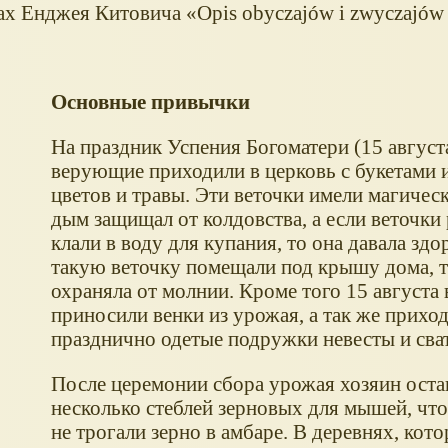
отах Енджея Китовича
Opis obyczajów i zwyczajów
Основные привычки
На праздник Успения Богоматери (15 август
верующие приходили в церковь с букетами и
цветов и травы. Эти веточки имели магичес
дым защищал от колдовства, а если веточки
клали в воду для купания, то она давала здо
такую веточку помещали под крышу дома, т
охраняла от молнии. Кроме того 15 августа 
приносили венки из урожая, а так же прихо
празднично одетые подружки невесты и сва
После церемонии сбора урожая хозяин оста
несколько стеблей зерновых для мышей, чт
не трогали зерно в амбаре. В деревнях, кот