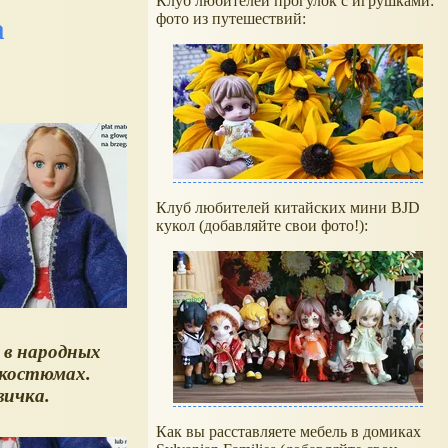
Клуб любителей прогулок с игрушками:
фото из путешествий:
а
Клуб любителей китайских мини BJD
кукол (добавляйте свои фото!):
 в народных
 костюмах.
вичка.
Как вы расставляете мебель в домиках