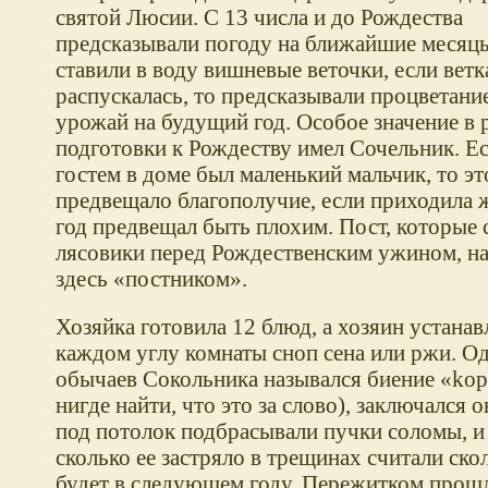
святой Люсии. С 13 числа и до Рождества
предсказывали погоду на ближайшие месяцы,
ставили в воду вишневые веточки, если ветка
распускалась, то предсказывали процветани
урожай на будущий год. Особое значение в 
подготовки к Рождеству имел Сочельник. Е
гостем в доме был маленький мальчик, то эт
предвещало благополучие, если приходила 
год предвещал быть плохим. Пост, которые
лясовики перед Рождественским ужином, н
здесь «постником».
Хозяйка готовила 12 блюд, а хозяин устанав
каждом углу комнаты сноп сена или ржи. Од
обычаев Сокольника назывался биение «kop
нигде найти, что это за слово), заключался о
под потолок подбрасывали пучки соломы, и
сколько ее застряло в трещинах считали ско
будет в следующем году. Пережитком прош