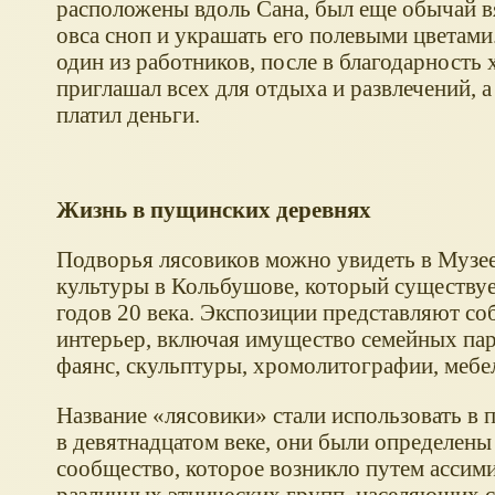
расположены вдоль Сана, был еще обычай вя
овса сноп и украшать его полевыми цветами.
один из работников, после в благодарность 
приглашал всех для отдыха и развлечений, а
платил деньги.
Жизнь в пущинских деревнях
Подворья лясовиков можно увидеть в Музе
культуры в Кольбушове, который существуе
годов 20 века. Экспозиции представляют со
интерьер, включая имущество семейных пар
фаянс, скульптуры, хромолитографии, мебел
Название «лясовики» стали использовать в 
в девятнадцатом веке, они были определены 
сообщество, которое возникло путем ассим
различных этнических групп, населяющих с