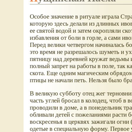
Особое значение в ритуале играла Стр
которую здесь делали из длинных иво
ее святой водой и затем окропляли ско
избавления от боли в горле, а сами и
Перед велики четвергом начиналась бо
это время не разрешалось шуметь и ухо
пятницу над деревней кружат ведьмы 
полный запрет на работы в поле, так к
скота. Еще одним магическим обрядом 
птицы не начали петь. Нельзя было бра
В великую субботу отец жег терновни
часть углей бросал в колодец, чтоб в 
проводили в доме, а в понедельник тр
обливали детей с пожеланиями расти 
воскресенья в церквях зажигали огни 
одетые в специальную форму. Первое