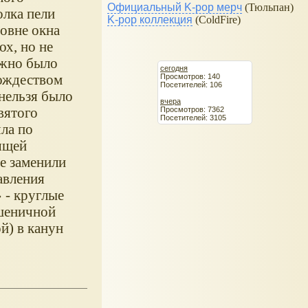
Официальный K-pop мерч
(Тюльпан)
олка пели
K-pop коллекция
(ColdFire)
овне окна
ох, но не
лжно было
сегодня
Рождеством
Просмотров: 140
Посетителей: 106
нельзя было
вчера
вятого
Просмотров: 7362
Посетителей: 3105
ла по
оящей
е заменили
авления
 - круглые
пшеничной
й) в канун