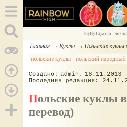
ToyByToy.com - новос
Главная
Куклы
Польские куклы 
польские куклы
польский народный
admin
18.11.2013
24.11.
Польские куклы в народных костюмах 45 (скан,
перевод)