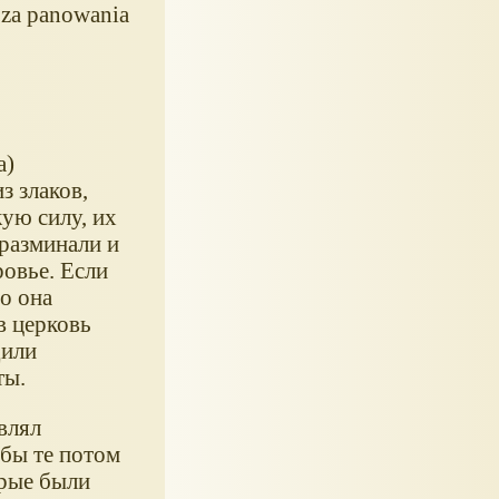
 za panowania
а)
з злаков,
кую силу, их
 разминали и
ровье. Если
о она
в церковь
дили
ты.
влял
обы те потом
орые были