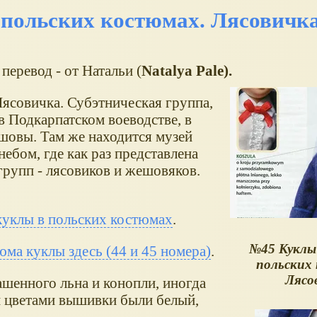
польских костюмах. Лясовичк
 перевод - от Натальи (
Natalya Pale).
Лясовичка. Субэтническая группа,
 Подкарпатском воеводстве, в
шовы. Там же находится музей
ебом, где как раз представлена
групп - лясовиков и жешовяков.
куклы в польских костюмах
.
№45 Куклы
ма куклы здесь (44 и 45 номера)
.
польских
Лясо
ашенного льна и конопли, иногда
и цветами вышивки были белый,