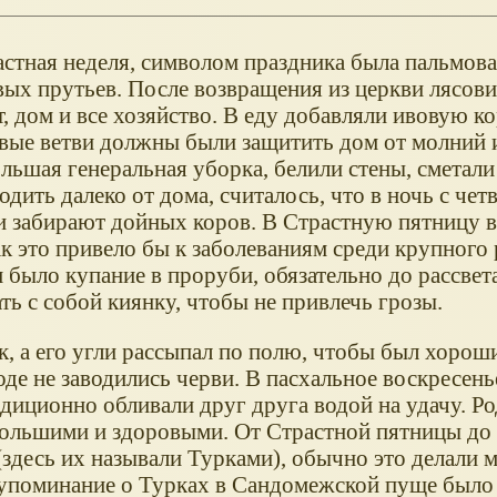
астная неделя, символом праздника была пальмова
вых прутьев. После возвращения из церкви лясов
т, дом и все хозяйство. В еду добавляли ивовую ко
вовые ветви должны были защитить дом от молний 
льшая генеральная уборка, белили стены, сметали
дить далеко от дома, считалось, что в ночь с четв
и забирают дойных коров. В Страстную пятницу в
ак это привело бы к заболеваниям среди крупного 
было купание в проруби, обязательно до рассвета
ть с собой киянку, чтобы не привлечь грозы.
к, а его угли рассыпал по полю, чтобы был хорош
воде не заводились черви. В пасхальное воскресень
адиционно обливали друг друга водой на удачу. Р
большими и здоровыми. От Страстной пятницы до
(здесь их называли Турками), обычно это делали 
 упоминание о Турках в Сандомежской пуще было