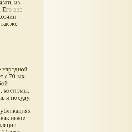
зать из
 Его нес
хозяин
 так же
е народной
т с 70-ых
бой
, костюмы,
ь и посуду.
публикациях
как некое
иляции
 14 века