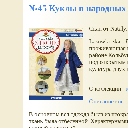
№45 Куклы в народных 
Скан от Nataly,
Lasowiaczka - 
проживающая в
районе Кольбу
под открытым н
культура двух 
О коллекции -
Описание костю
В основном вся одежда была из неокр
ткань была отбеленной. Характерным
черный и красный.