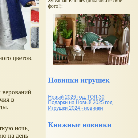
Sylvanian Families (добавляйте свои
фото!):
ого цветов.
Новинки игрушек
х верований
Новый 2026 год, ТОП-30
чия в
Подарки на Новый 2025 год
ды.
Игрушки 2024 - новинки
Книжные новинки
ткую ночь,
рю на день