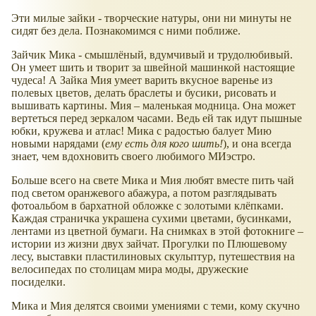
Эти милые зайки - творческие натуры, они ни минуты не
сидят без дела. Познакомимся с ними поближе.
Зайчик Мика - смышлёный, вдумчивый и трудолюбивый.
Он умеет шить и творит за швейной машинкой настоящие
чудеса! А Зайка Мия умеет варить вкусное варенье из
полевых цветов, делать браслеты и бусики, рисовать и
вышивать картины. Мия – маленькая модница. Она может
вертеться перед зеркалом часами. Ведь ей так идут пышные
юбки, кружева и атлас! Мика с радостью балует Мию
новыми нарядами (
ему есть для кого шить!
), и она всегда
знает, чем вдохновить своего любимого МИэстро.
Больше всего на свете Мика и Мия любят вместе пить чай
под светом оранжевого абажура, а потом разглядывать
фотоальбом в бархатной обложке с золотыми клёпками.
Каждая страничка украшена сухими цветами, бусинками,
лентами из цветной бумаги. На снимках в этой фотокниге –
истории из жизни двух зайчат. Прогулки по Плюшевому
лесу, выставки пластилиновых скульптур, путешествия на
велосипедах по столицам мира моды, дружеские
посиделки.
Мика и Мия делятся своими умениями с теми, кому скучно