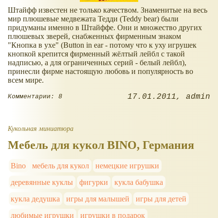
Штайфф известен не только качеством. Знаменитые на весь
мир плюшевые медвежата Тедди (Teddy bear) были
придуманы именно в Штайффе. Они и множество других
плюшевых зверей, снабженных фирменным знаком
"Кнопка в ухе" (Button in ear - потому что к уху игрушек
кнопкой крепится фирменный жёлтый лейбл с такой
надписью, а для ограниченных серий - белый лейбл),
принесли фирме настоящую любовь и популярность во
всем мире.
17.01.2011
admin
Комментарии: 8
Кукольная миниатюра
Мебель для кукол BINO, Германия
Bino
мебель для кукол
немецкие игрушки
деревянные куклы
фигурки
кукла бабушка
кукла дедушка
игры для малышей
игры для детей
любимые игрушки
игрушки в подарок