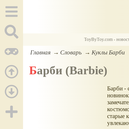
ToyByToy.com - новос
Главная
Словарь
Куклы Барби
Барби (Barbie)
Барби - 
новинок,
замечате
костюмо
старые 
увлекаю