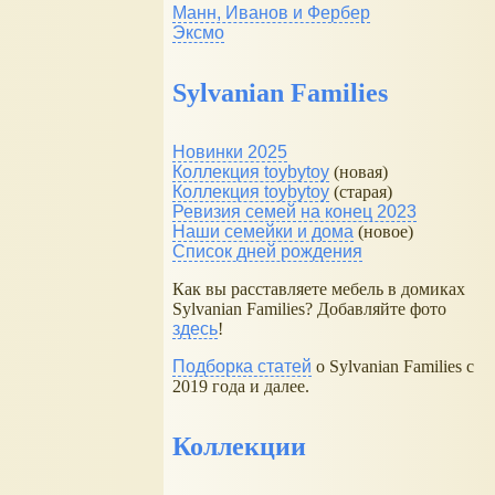
Манн, Иванов и Фербер
Эксмо
Sylvanian Families
Новинки 2025
Коллекция toybytoy
(новая)
Коллекция toybytoy
(старая)
Ревизия семей на конец 2023
Наши семейки и дома
(новое)
Список дней рождения
Как вы расставляете мебель в домиках
Sylvanian Families? Добавляйте фото
здесь
!
Подборка статей
о Sylvanian Families с
2019 года и далее.
Коллекции