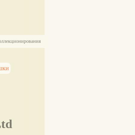
 коллекционирования
шки
Ltd