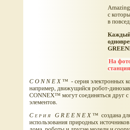
Amazing
c котор
в повсед
Каждый 
одновре
GREEN
На фото
станция
CONNEX™
- серия электронных к
например, движущийся робот-динозав
CONNEX™ могут соединяться друг с д
элементов.
Серия GREENEX™
создана дл
использования природных источников
дома, роботы и другие модели и соо