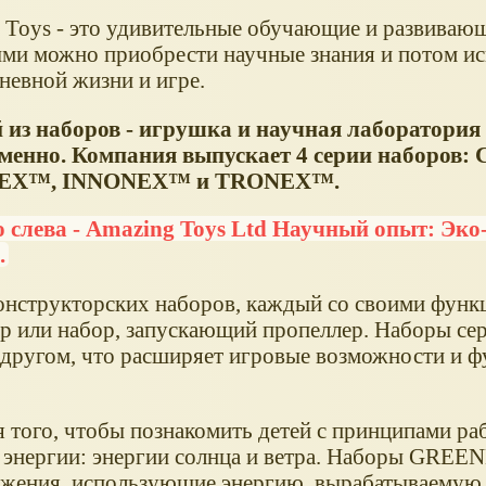
 Toys - это удивительные обучающие и развиваю
ыми можно приобрести научные знания и потом ис
невной жизни и игре.
из наборов - игрушка и научная лаборатория
менно. Компания выпускает 4 серии наборов
EX™, INNONEX™ и TRONEX™.
 слева - Amazing Toys Ltd Научный опыт: Эко
.
онструкторских наборов, каждый со своими функ
р или набор, запускающий пропеллер. Наборы се
ругом, что расширяет игровые возможности и ф
я того, чтобы познакомить детей с принципами ра
 энергии: энергии солнца и ветра. Наборы GREE
ружения, использующие энергию, вырабатываемую