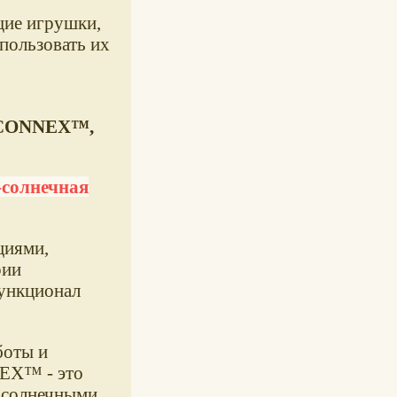
щие игрушки,
пользовать их
: CONNEX™,
-солнечная
циями,
рии
ункционал
боты и
NEX™ - это
 солнечными