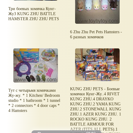
Три боевых хомячка Кунг-
Жу3 KUNG ZHU BATTLE
HAMSTER ZHU ZHU PETS
6 Zhu Zhu Pet Pets Hamsters -
6 разных хомячков
KUNG ZHU PETS - Боевые
Тут с четырьмя хомячками
хомячки Кунг-Жу..4 RIVET
Жу-жу. * 1 Kitchen/ Bedroom
KUNG ZHU.4 DRAYKO
studio * 1 bathroom * 1 tunnel
KUNG ZHU.2 YAMA KUNG
* 2 connectors * 4 door caps *
ZHU.2 STONEWALL KUNG
4 Hamsters
ZHU.1 AZER KUNG ZHU. 1
ROCKO KUNG ZHU. 2
BATTLE ARMOUR FOR
AZER (FITS ALL PETS).1