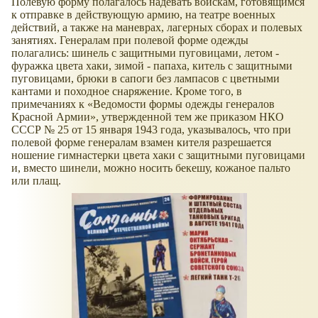
Полевую форму полагалось надевать войскам, готовящимся
к отправке в действующую армию, на театре военных
действий, а также на маневрах, лагерных сборах и полевых
занятиях. Генералам при полевой форме одежды
полагались: шинель с защитными пуговицами, летом -
фуражка цвета хаки, зимой - папаха, китель с защитными
пуговицами, брюки в сапоги без лампасов с цветными
кантами и походное снаряжение. Кроме того, в
примечаниях к
Ведомости формы одежды генералов
Красной Армии
, утвержденной тем же приказом НКО
СССР № 25 от 15 января 1943 года, указывалось, что при
полевой форме генералам взамен кителя разрешается
ношение гимнастерки цвета хаки с защитными пуговицами
и, вместо шинели, можно носить бекешу, кожаное пальто
или плащ.