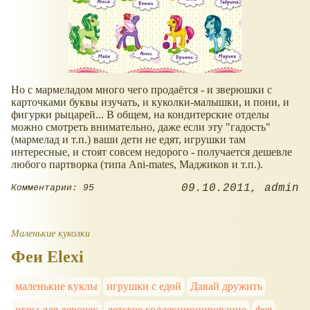
Но с мармеладом много чего продаётся - и зверюшки с
карточками буквы изучать, и куколки-малышки, и пони, и
фигурки рыцарей... В общем, на кондитерские отделы
можно смотреть внимательно, даже если эту "гадость"
(мармелад и т.п.) ваши дети не едят, игрушки там
интересные, и стоят совсем недорого - получается дешевле
любого партворка (типа Ani-mates, Маджиков и т.п.).
09.10.2011
admin
Комментарии: 95
Маленькие куколки
Феи Elexi
маленькие куклы
игрушки с едой
Давай дружить
игры для девочек
детское коллекционирование
фея