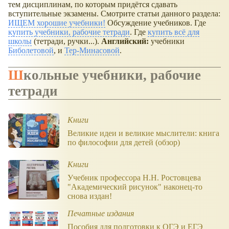
тем дисциплинам, по которым придётся сдавать
вступительные экзамены. Смотрите статьи данного раздела:
ИЩЕМ хорошие учебники!
Обсуждение учебников. Где
купить учебники, рабочие тетради
. Где
купить всё для
школы
(тетради, ручки...).
Английский:
учебники
Биболетовой
, и
Тер-Минасовой
.
Школьные учебники, рабочие
тетради
Книги
Великие идеи и великие мыслители: книга
по философии для детей (обзор)
Книги
Учебник профессора Н.Н. Ростовцева
"Академический рисунок" наконец-то
снова издан!
Печатные издания
Пособия для подготовки к ОГЭ и ЕГЭ