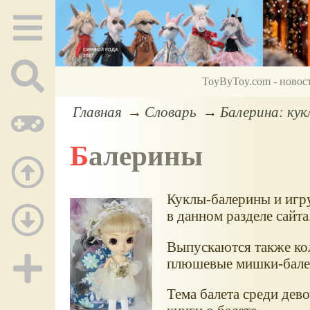
ToyByToy.com - новос
Главная
Словарь
Балерина: кук
Балерины
Куклы-балерины и игру
в данном разделе сайта
Выпускаются также ко
плюшевые мишки-бале
Тема балета среди дев