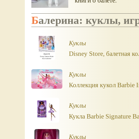
книги о балете.
Балерина: куклы, и
Куклы
Disney Store, балетная к
Куклы
Коллекция кукол Barbie I
Куклы
Кукла Barbie Signature Ba
Куклы