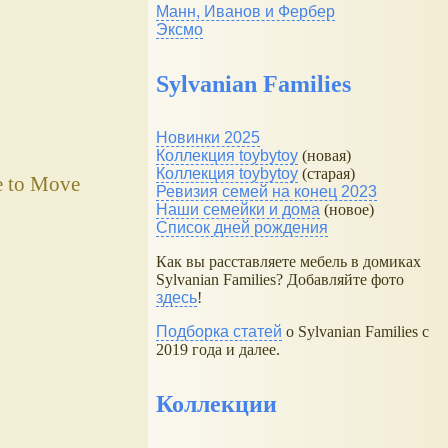
Манн, Иванов и Фербер
Эксмо
Sylvanian Families
Новинки 2025
Коллекция toybytoy
(новая)
Коллекция toybytoy
(старая)
e to Move
Ревизия семей на конец 2023
Наши семейки и дома
(новое)
Список дней рождения
Как вы расставляете мебель в домиках
Sylvanian Families? Добавляйте фото
здесь
!
Подборка статей
о Sylvanian Families с
2019 года и далее.
Коллекции