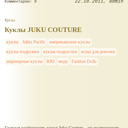
22.10.2011
admin
Комментарии: 9
Куклы
Куклы JUKU COUTURE
куклы
Jakks Pacific
американские куклы
куклы подружки
куклы подростки
игры для девочек
шарнирные куклы
BJD
мода
Fashion Dolls
Главная особенность кукол Juku Couture – их подвижность.