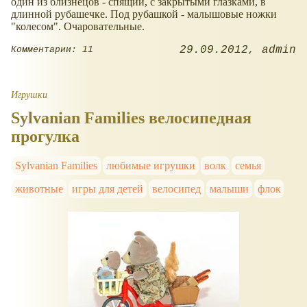
один из близнецов - спящий, с закрытыми глазками, в
длинной рубашечке. Под рубашкой - малышовые ножки
"колесом". Очаровательные.
29.09.2012
admin
Комментарии: 11
Игрушки
Sylvanian Families велосипедная
прогулка
Sylvanian Families
любимые игрушки
волк
семья
животные
игры для детей
велосипед
малыши
флок