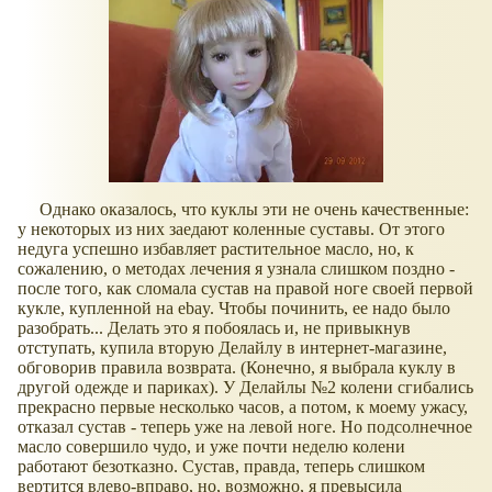
Однако оказалось, что куклы эти не очень качественные:
у некоторых из них заедают коленные суставы. От этого
недуга успешно избавляет растительное масло, но, к
сожалению, о методах лечения я узнала слишком поздно -
после того, как сломала сустав на правой ноге своей первой
кукле, купленной на ebay. Чтобы починить, ее надо было
разобрать... Делать это я побоялась и, не привыкнув
отступать, купила вторую Делайлу в интернет-магазине,
обговорив правила возврата. (Конечно, я выбрала куклу в
другой одежде и париках). У Делайлы №2 колени сгибались
прекрасно первые несколько часов, а потом, к моему ужасу,
отказал сустав - теперь уже на левой ноге. Но подсолнечное
масло совершило чудо, и уже почти неделю колени
работают безотказно. Сустав, правда, теперь слишком
вертится влево-вправо, но, возможно, я превысила