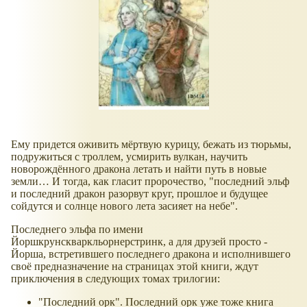
Ему придется оживить мёртвую курицу, бежать из тюрьмы,
подружиться с троллем, усмирить вулкан, научить
новорождённого дракона летать и найти путь в новые
земли… И тогда, как гласит пророчество, "последний эльф
и последний дракон разорвут круг, прошлое и будущее
сойдутся и солнце нового лета засияет на небе".
Последнего эльфа по имени
Йоршкрунскваркльорнерстринк, а для друзей просто -
Йорша, встретившего последнего дракона и исполнившего
своё предназначение на страницах этой книги, ждут
приключения в следующих томах трилогии:
"Последний орк". Последний орк уже тоже книга