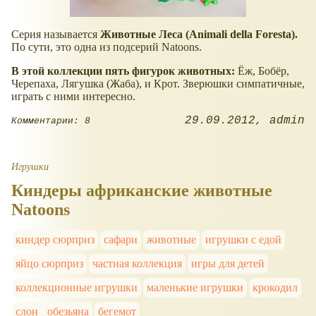
Серия называется
Животные Леса (Animali della Foresta).
По сути, это одна из подсерий Natoons.
В этой коллекции пять фигурок животных:
Ёж, Бобёр,
Черепаха, Лягушка (Жаба), и Крот. Зверюшки симпатичные,
играть с ними интересно.
29.09.2012
admin
Комментарии: 8
Игрушки
Киндеры африканские животные
Natoons
киндер сюрприз
сафари
животные
игрушки с едой
яйцо сюрприз
частная коллекция
игры для детей
коллекционные игрушки
маленькие игрушки
крокодил
слон
обезьяна
бегемот