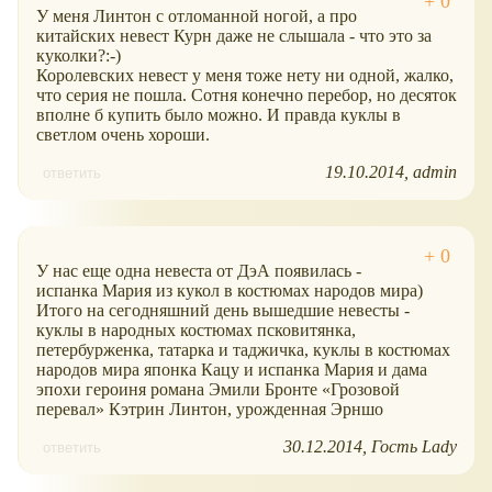
У меня Линтон с отломанной ногой, а про
китайских невест Курн даже не слышала - что это за
куколки?:-)
Королевских невест у меня тоже нету ни одной, жалко,
что серия не пошла. Сотня конечно перебор, но десяток
вполне б купить было можно. И правда куклы в
светлом очень хороши.
19.10.2014
admin
ответить
У нас еще одна невеста от ДэА появилась -
испанка Мария из кукол в костюмах народов мира)
Итого на сегодняшний день вышедшие невесты -
куклы в народных костюмах псковитянка,
петербурженка, татарка и таджичка, куклы в костюмах
народов мира японка Кацу и испанка Мария и дама
эпохи героиня романа Эмили Бронте
Грозовой
перевал
Кэтрин Линтон, урожденная Эрншо
30.12.2014
Гость Lady
ответить