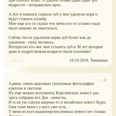
при плохих зубах. А удален только один один зуб
мудрости - неправильно врос.
А вот я наконец сорвала зуб у мне удалили нерв и
будут ставить пломбу.
Мне еще кто то сказал что меня кто то сглазил надо
было никому не хвастаться.
Сейчас после удаления нерва зуб болит как до
удаления - сижу мучаюсь.
Интересно кто мог мне сглазить зуб в 36 лет которые
даже в подростковом возрасте были плохими?
19.10.2014
Татианна
ответить
Админ, очень красивые групповые фотографии
куколок в светлом.
Ну еще можно вспомнить Королевских невест, раз
здесь собраны все Деа - невесты.
И если уж совсем широко-то и китайских невест Курн.
Они тоже много у кого уже есть.
У меня из всех вышеперечисленных невест нет только