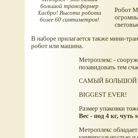
большой трансформер
Робот М
Хасбро! Высота робота
огромны
более 60 сантиметров!
световы
В наборе прилагается также мини-тра
робот или машина.
Метроплекс - сооруж
позавидовать тем сча
САМЫЙ БОЛЬШОЙ 
BIGGEST EVER!
Размер упаковки тоже
Вес - под 4 кг, чуть
Метроплекс обладает
универсальностью и