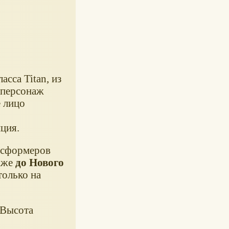
сса Titan, из
 персонаж
 лицо
ция.
нсформеров
даже
до Нового
только на
 Высота