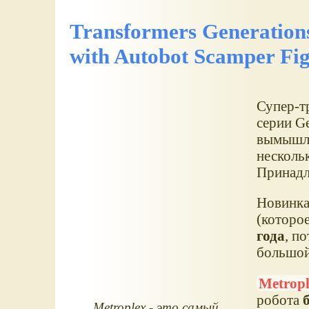
Transformers Generations
with Autobot Scamper Fi
Супер-тр
серии Ge
вымышл
несколь
Принадл
Новинка
(которо
года
, п
большой 
Metrop
робота
Metroplex - это самый