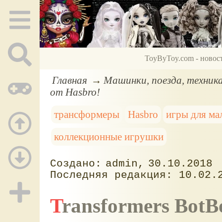
ToyByToy.com - новос
Главная
Машинки, поезда, техник
от Hasbro!
трансформеры
Hasbro
игры для ма
коллекционные игрушки
admin
30.10.2018
10.02.
Transformers BotBots: коллекционные мини