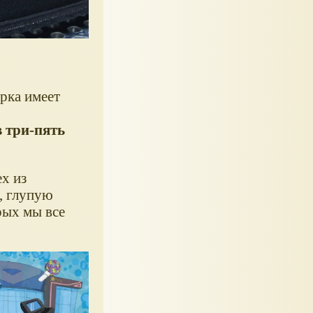
рка имеет
 три-пять
x из
, глупую
рых мы все