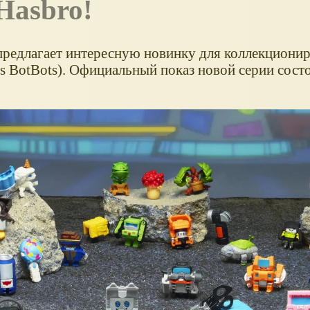
Hasbro!
 предлагает интересную новинку для коллекциони
rs BotBots). Официальный показ новой серии сос