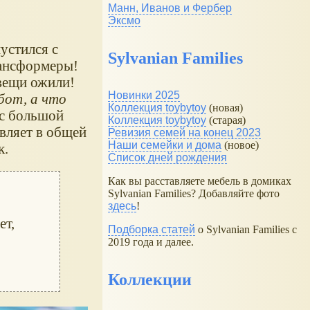
Манн, Иванов и Фербер
Эксмо
устился с
Sylvanian Families
рансформеры!
вещи ожили!
Новинки 2025
бот, а что
Коллекция toybytoy
(новая)
 с большой
Коллекция toybytoy
(старая)
авляет в общей
Ревизия семей на конец 2023
Наши семейки и дома
(новое)
к.
Список дней рождения
Как вы расставляете мебель в домиках
Sylvanian Families? Добавляйте фото
здесь
!
ет,
Подборка статей
о Sylvanian Families с
2019 года и далее.
Коллекции