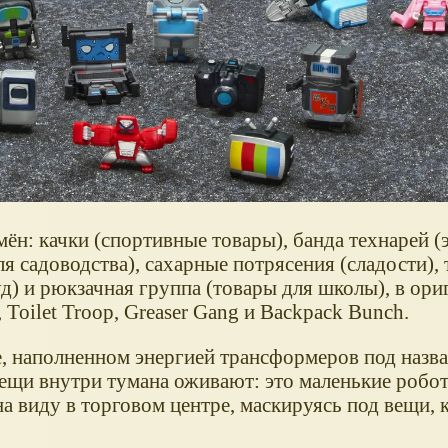
мён: качки (спортивные товары), банда технарей (
я садоводства), сахарные потрясения (сладости),
уд) и рюкзачная группа (товары для школы), в ориг
 Toilet Troop, Greaser Gang и Backpack Bunch.
е, наполненном энергией трансформеров под назв
Вещи внутри тумана оживают: это маленькие робо
а виду в торговом центре, маскируясь под вещи,