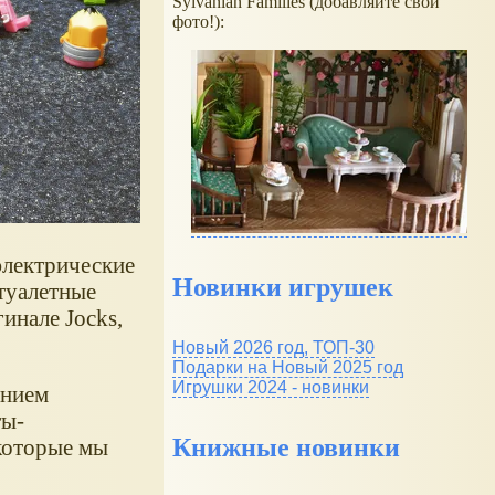
Sylvanian Families (добавляйте свои
фото!):
электрические
Новинки игрушек
 туалетные
инале Jocks,
Новый 2026 год, ТОП-30
Подарки на Новый 2025 год
Игрушки 2024 - новинки
анием
ты-
Книжные новинки
 которые мы