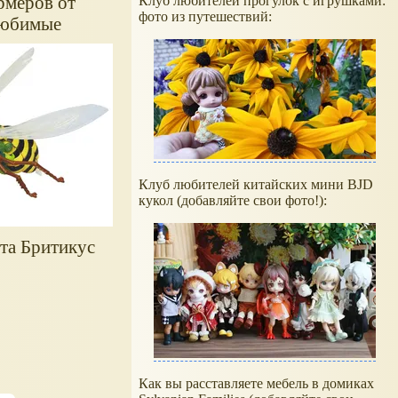
рмеров от
Клуб любителей прогулок с игрушками:
фото из путешествий:
 любимые
Клуб любителей китайских мини BJD
кукол (добавляйте свои фото!):
ота Бритикус
Как вы расставляете мебель в домиках