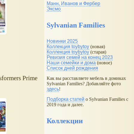
Манн, Иванов и Фербер
Эксмо
Sylvanian Families
Новинки 2025
Коллекция toybytoy
(новая)
Коллекция toybytoy
(старая)
Ревизия семей на конец 2023
Наши семейки и дома
(новое)
Список дней рождения
sformers Prime
Как вы расставляете мебель в домиках
Sylvanian Families? Добавляйте фото
здесь
!
Подборка статей
о Sylvanian Families с
2019 года и далее.
Коллекции