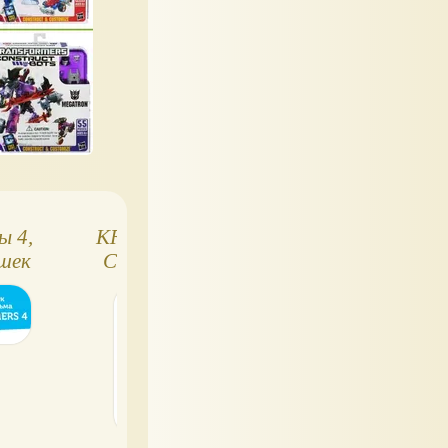
ы 4,
KRE-O Hasbro -
Трансформер
ушек
Создай своего
Оптимус Прайм
Креона
Бамблби с
автоматическо
трансформацие