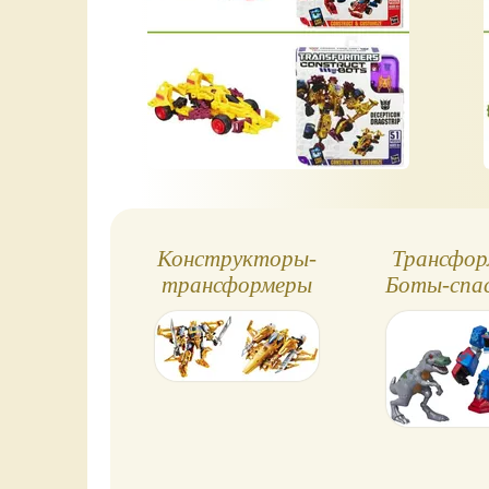
Конструкторы-
Трансфор
трансформеры
Боты-спа
Construct-Bots,
Hasbro