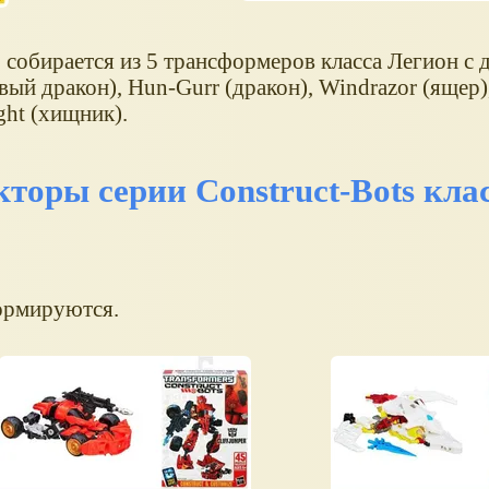
 собирается из 5 трансформеров класса Легион с 
вый дракон), Hun-Gurr (дракон), Windrazor (ящер)
ght (хищник).
оры серии Construct-Bots кла
ормируются.