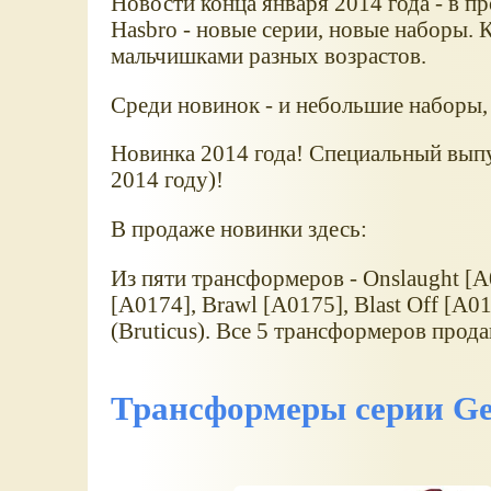
Новости конца января 2014 года - в 
Hasbro - новые серии, новые наборы. 
мальчишками разных возрастов.
Среди новинок - и небольшие наборы,
Новинка 2014 года! Специальный вып
2014 году)!
В продаже новинки здесь:
Из пяти трансформеров - Onslaught [A
[A0174], Brawl [A0175], Blast Off [A
(Bruticus). Все 5 трансформеров прод
Трансформеры серии Gen