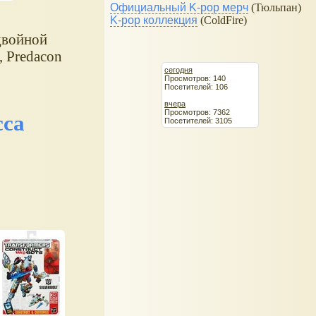
Официальный K-pop мерч
(Тюльпан)
K-pop коллекция
(ColdFire)
двойной
, Predacon
сегодня
Просмотров: 140
Посетителей: 106
вчера
Просмотров: 7362
сса
Посетителей: 3105