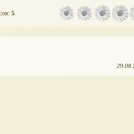
осов:
5
29.08