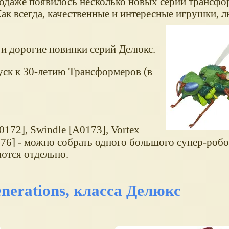
продаже появилось несколько новых серий трансфо
Как всегда, качественные и интересные игрушки,
 и дорогие новинки серий Делюкс.
уск к 30-летию Трансформеров (в
0172], Swindle [A0173], Vortex
0176] - можно собрать одного большого супер-роб
аются отдельно.
erations, класса Делюкс