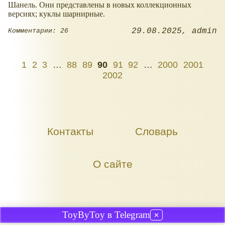
Шанель. Они представлены в новых коллекционных
версиях; куклы шарнирные.
29.08.2025
admin
Комментарии: 26
1
2
3
…
88
89
90
91
92
…
2000
2001
2002
Контакты
Словарь
О сайте
ToyByToy в Telegram
✕