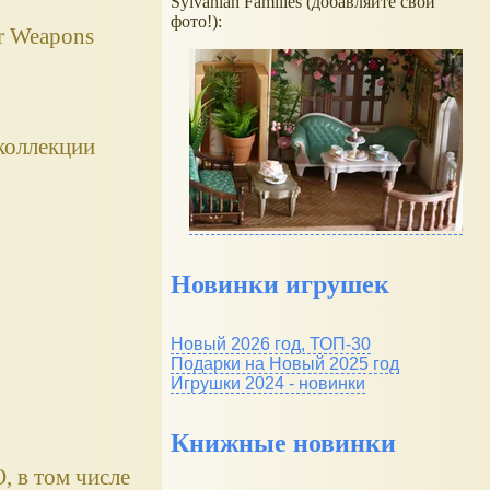
Sylvanian Families (добавляйте свои
фото!):
r Weapons
коллекции
Новинки игрушек
Новый 2026 год, ТОП-30
Подарки на Новый 2025 год
Игрушки 2024 - новинки
Книжные новинки
 в том числе