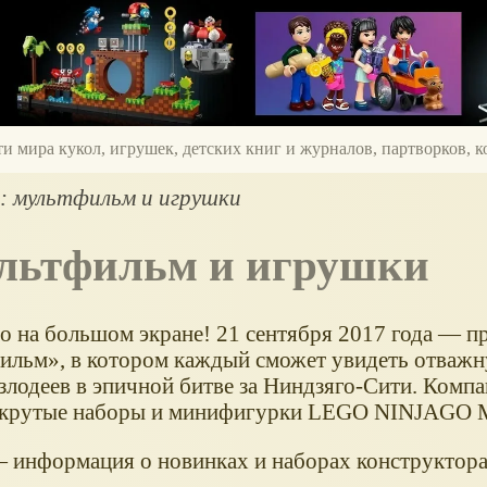
ти мира кукол, игрушек, детских книг и журналов, партворков,
: мультфильм и игрушки
ультфильм и игрушки
o на большом экране! 21 сентября 2017 года — п
льм», в котором каждый сможет увидеть отважн
злодеев в эпичной битве за Ниндзяго-Сити. Ком
е крутые наборы и минифигурки LEGO NINJAGO 
— информация о новинках и наборах конструктор