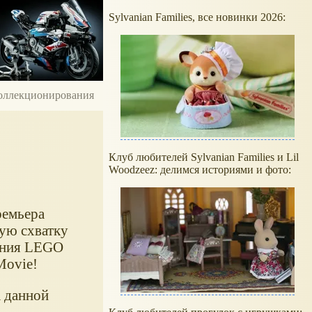
Sylvanian Families, все новинки 2026:
 коллекционирования
Клуб любителей Sylvanian Families и Lil
Woodzeez: делимся историями и фото:
ремьера
ую схватку
пания LEGO
Movie!
а данной