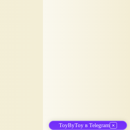
ToyByToy в Telegram
✕