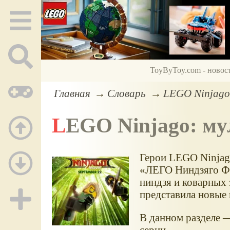
ToyByToy.com - новос
Главная
Словарь
LEGO Ninjago
LEGO Ninjago: м
Герои LEGO Ninjag
«ЛЕГО Ниндзяго Фи
ниндзя и коварных 
представила новы
В данном разделе 
серии.