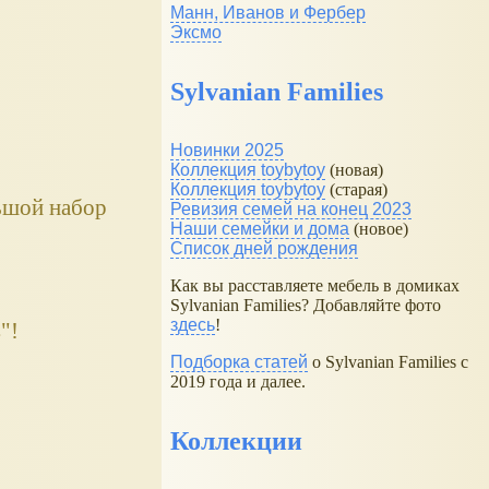
Манн, Иванов и Фербер
Эксмо
Sylvanian Families
Новинки 2025
Коллекция toybytoy
(новая)
Коллекция toybytoy
(старая)
ьшой набор
Ревизия семей на конец 2023
Наши семейки и дома
(новое)
Список дней рождения
Как вы расставляете мебель в домиках
Sylvanian Families? Добавляйте фото
здесь
!
"!
Подборка статей
о Sylvanian Families с
2019 года и далее.
Коллекции