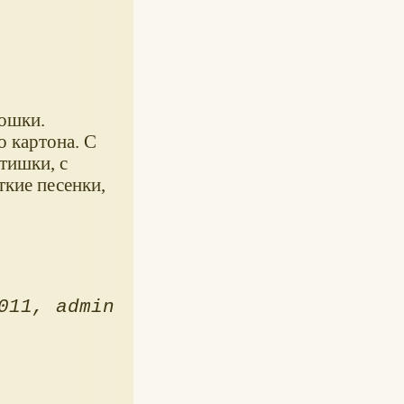
дошки.
о картона. С
тишки, с
ткие песенки,
011
admin