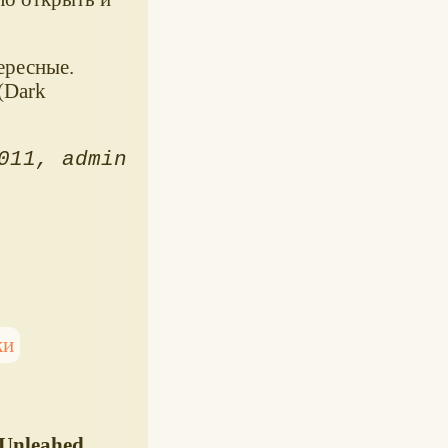
ересные.
(Dark
011
admin
ки
Unleahed