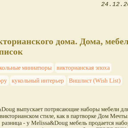
24.12.2
кторианского дома. Дома, мебе
список
кольные миниатюры
викторианская эпоха
юру
кукольный интерьер
Вишлист (Wish List)
&Doug выпускает потрясающие наборы мебели дл
 викторианском стиле, как в партворке Дом Мечты
 разница - у Melissa&Doug мебель продается набо