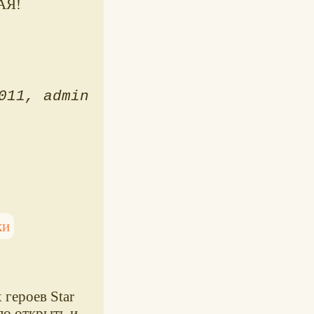
НАЯ!
011
admin
ки
 героев Star
ло открыть и