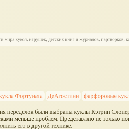
ти мира кукол, игрушек, детских книг и журналов, партворков,
кукла Фортуната
ДеАгостини
фарфоровые кук
ия переделок были выбраны куклы Кэтрин Слопер
ческами меньше проблем. Представляю не только нов
лнить его в другой технике.