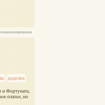
 коллекционирования
лы
доделки
 и Фортуната,
ое платье, но