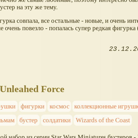
устер на эту же тему.
урка совпала, все остальные - новые, и очень инт
е очень повезло - попалась супер редкая фигурка 
23.12.2
Unleahed Force
рушки
фигурки
космос
коллекционные игруш
льмам
бустер
солдатики
Wizards of the Coast
й набор из серии Star Wars Miniatures бустеров -