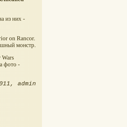
а из них -
ior on Rancor.
ашный монстр.
r Wars
а фото -
011
admin