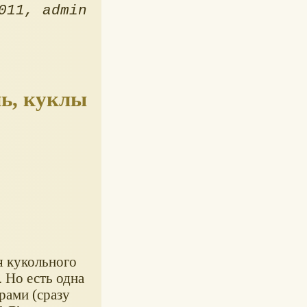
011
admin
ль, куклы
я кукольного
. Но есть одна
рами (сразу