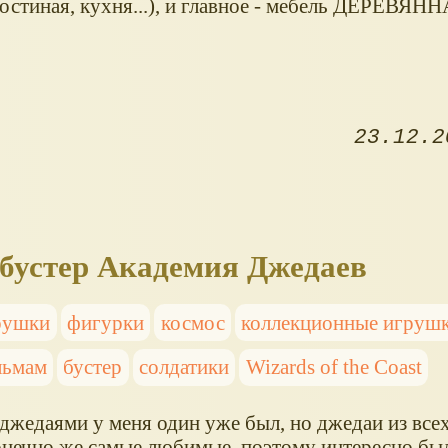
гостиная, кухня...), и главное - мебель ДЕРЕВЯН
23.12.2
 бустер Академия Джедаев
рушки
фигурки
космос
коллекционные игруш
льмам
бустер
солдатики
Wizards of the Coast
джедаями у меня один уже был, но джедаи из всех
конечно же самые любимые, поэтому интересно бы