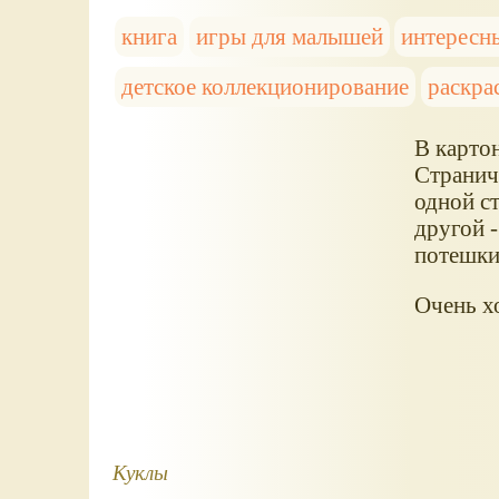
книга
игры для малышей
интересн
детское коллекционирование
раскра
В карто
Странич
одной с
другой 
потешки,
Очень х
Куклы