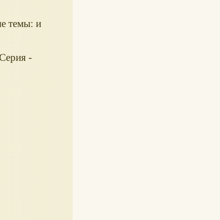
е темы: и
Серия -