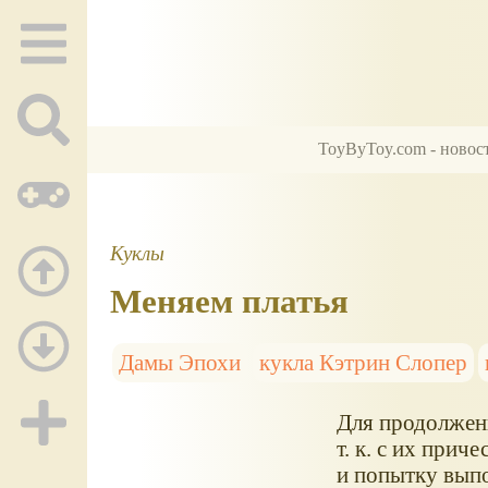
ToyByToy.com - новос
Куклы
Меняем платья
Дамы Эпохи
кукла Кэтрин Слопер
Для продолжен
т. к. с их при
и попытку выпо