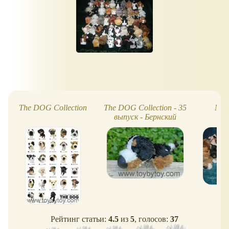
The DOG Сollection
The DOG Сollection - 35
Мои
выпуск - Бернский
Зененхунд
Рейтинг статьи:
4.5
из
5
, голосов:
37